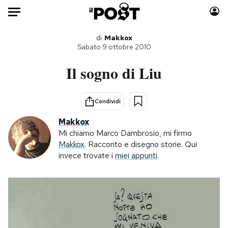
Auto
di
Makkox
Sabato 9 ottobre 2010
HOME
Il sogno di Liu
Italia
Moda
Mondo
Libri
Condividi
Politica
Consumismi
Makkox
Tecnologia
Storie/Idee
Mi chiamo Marco Dambrosio, mi firmo
Makkox
. Racconto e disegno storie. Qui
Internet
Ok Boomer!
invece trovate i
miei appunti
.
Scienza
Media
Cultura
Europa
Economia
Altrecose
Sport
Mondiali calcio 2026