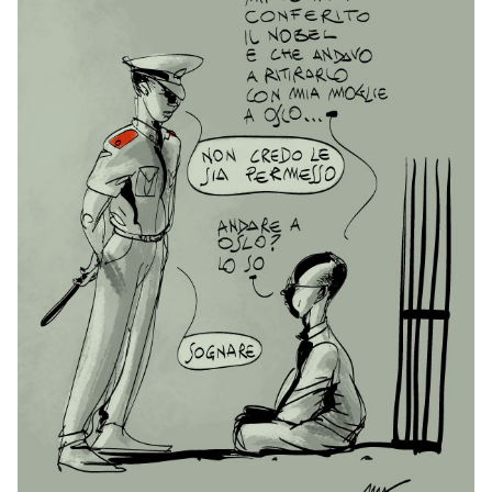
PODCAST
NEWSLETTER
I MIEI PREFERITI
SHOP
CALENDARIO
AREA PERSONALE
Area Personale
Newsletter