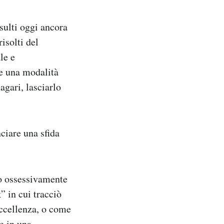
isulti oggi ancora
isolti del
le e
re una modalità
agari, lasciarlo
nciare una sfida
to ossessivamente
” in cui tracciò
eccellenza, o come
e in una