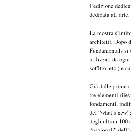
l’edizione dedica
Notifiche mobile
Regala il Post
dedicata all’arte.
Hai bisogno di aiuto?
Esci
La mostra s’intit
architetti. Dopo 
Fundamentals si co
utilizzati da ogni
soffitto, etc.) e 
Già dalle prime r
tre elementi rilev
fondamenti, indif
del “what’s new”;
degli ultimi 100 a
“nazionali” dell’a