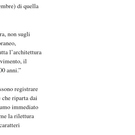
embre) di quella
ra, non sugli
oraneo,
tta l’architettura
avimento, il
100 anni.”
ssono registrare
e che riparta dai
onsumo immediato
e la rilettura
caratteri