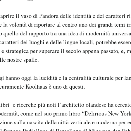
 aprire il vaso di Pandora delle identità e dei caratteri r
 la volontà di riportare al centro uno dei grandi temi irr
 quello del rapporto tra una idea di modernità universa
caratteri dei luoghi e delle lingue locali, potrebbe esse
e strategica per superare il secolo appena passato, e, m
le nostre spalle.
 hanno oggi la lucidità e la centralità culturale per la
curamente Koolhaas è uno di questi.
 libri e ricerche più noti l’architetto olandese ha cerca
odernità, come nel suo primo libro “Delirious New York
zione sulla nascita della città verticale e moderna per 
l famoso Padiglione di Barcellona di Mies van der Roh