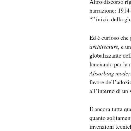
Altro discorso ri
narrazione: 1914-
“l’inizio della g
Ed è curioso che 
architecture,
e un
globalizzante dell
lanciando per la m
Absorbing moder
favore dell’adozi
all’interno di un 
E ancora tutta qu
quanto solitament
invenzioni tecnic