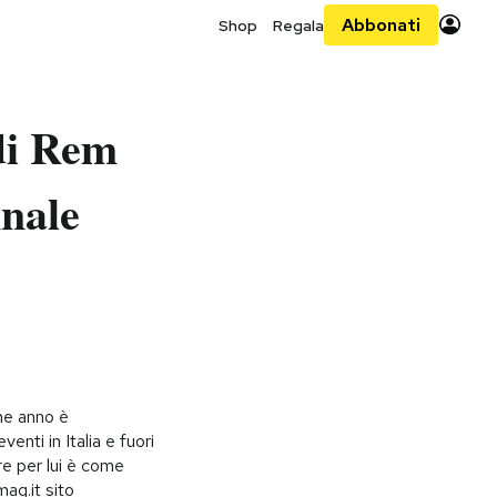
Abbonati
Shop
Regala
di Rem
nnale
che anno è
nti in Italia e fuori
re per lui è come
ag.it sito