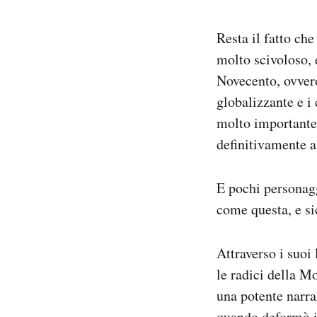
Resta il fatto che
molto scivoloso, e
Novecento, ovvero
globalizzante e i 
molto importante 
definitivamente al
E pochi personaggi
come questa, e si
Attraverso i suoi
le radici della M
una potente narra
quando deformò i