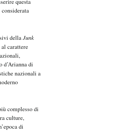
nserire questa
 considerata
sivi della
Junk
 al carattere
azionali,
lo d’Arianna di
stiche nazionali a
 moderno
più complesso di
ra culture,
un’epoca di