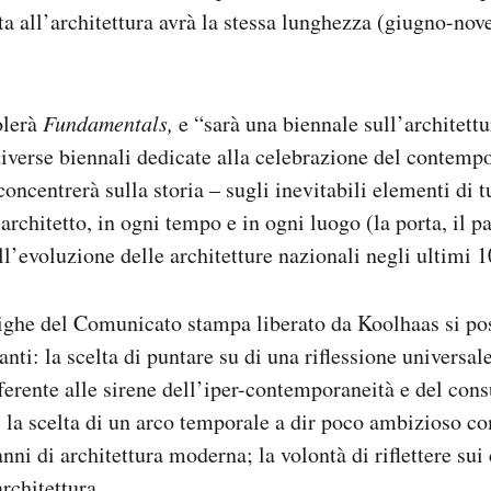
ta all’architettura avrà la stessa lunghezza (giugno-nov
olerà
Fundamentals,
e “sarà una biennale sull’architettu
diverse biennali dedicate alla celebrazione del contemp
ncentrerà sulla storia – sugli inevitabili elementi di tu
 architetto, in ogni tempo e in ogni luogo (la porta, il p
sull’evoluzione delle architetture nazionali negli ultimi 
ighe del Comunicato stampa liberato da Koolhaas si po
anti: la scelta di puntare su di una riflessione universal
ferente alle sirene dell’iper-contemporaneità e del c
 la scelta di un arco temporale a dir poco ambizioso com
nni di architettura moderna; la volontà di riflettere sui 
rchitettura.