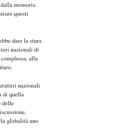
o dalla memoria
strare questi
bbe dare la stura
teri nazionali di
 complessa, alla
uturo.
aratteri nazionali
a di quella
o delle
discussione,
lla globalità uno