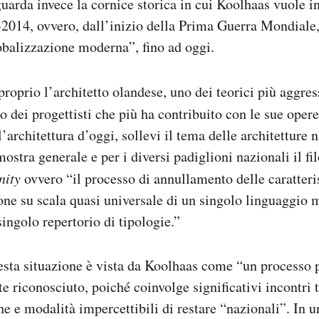
guarda invece la cornice storica in cui Koolhaas vuole i
2014, ovvero, dall’inizio della Prima Guerra Mondiale,
lobalizzazione moderna”, fino ad oggi.
proprio l’architetto olandese, uno dei teorici più aggres
o dei progettisti che più ha contribuito con le sue opere
’architettura d’oggi, sollevi il tema delle architetture n
ostra generale e per i diversi padiglioni nazionali il fi
nity
ovvero “il processo di annullamento delle caratteri
one su scala quasi universale di un singolo linguaggio
singolo repertorio di tipologie.”
esta situazione è vista da Koolhaas come “un processo 
e riconosciuto, poiché coinvolge significativi incontri t
he e modalità impercettibili di restare “nazionali”. In 