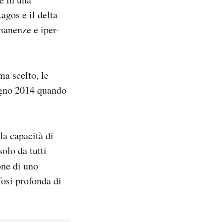
agos e il delta
manenze e iper-
ma scelto, le
ugno 2014 quando
lla capacità di
olo da tutti
one di uno
osi profonda di