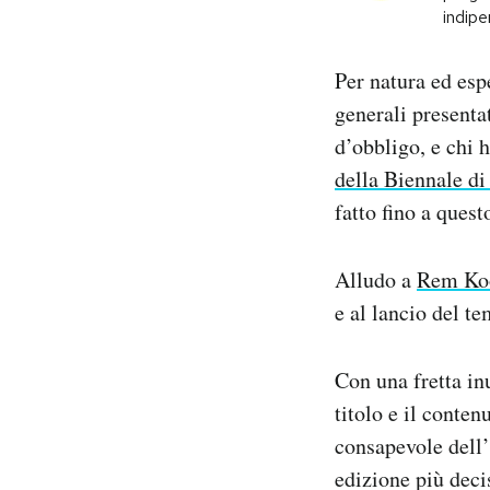
indipe
PODCAST
Per natura ed es
generali presenta
NEWSLETTER
d’obbligo, e chi 
della Biennale di
I MIEI PREFERITI
fatto fino a ques
SHOP
Alludo a
Rem Ko
e al lancio del t
CALENDARIO
Con una fretta in
AREA PERSONALE
titolo e il conte
consapevole dell’
Area Personale
edizione più deci
Newsletter