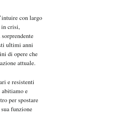
’intuire con largo
in crisi,
la sorprendente
sti ultimi anni
ini di opere che
azione attuale.
ari e resistenti
e abitiamo e
tro per spostare
a sua funzione