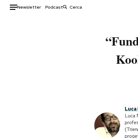
Newsletter
Podcast
Auto
“Fund
HOME
Italia
Moda
Kool
Mondo
Libri
Politica
Consumismi
Tecnologia
Storie/Idee
Internet
Ok Boomer!
Scienza
Media
Cultura
Europa
Luca 
Economia
Altrecose
Luca M
profes
Sport
Mondiali calcio 2026
(Trien
proget