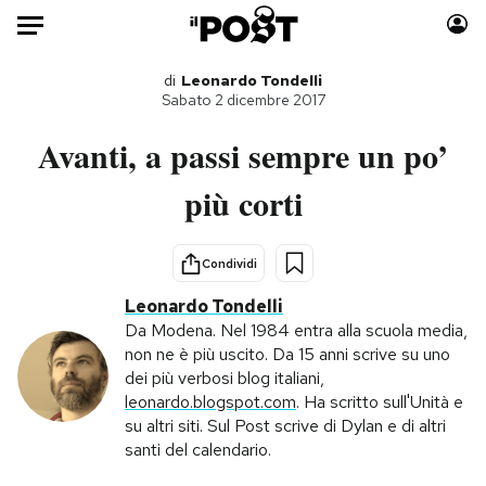
Auto
di
Leonardo Tondelli
Sabato 2 dicembre 2017
HOME
Avanti, a passi sempre un po’
Italia
Moda
più corti
Mondo
Libri
Politica
Consumismi
Condividi
Tecnologia
Storie/Idee
Leonardo Tondelli
Internet
Ok Boomer!
Da Modena. Nel 1984 entra alla scuola media,
Scienza
Media
non ne è più uscito. Da 15 anni scrive su uno
Cultura
Europa
dei più verbosi blog italiani,
leonardo.blogspot.com
. Ha scritto sull'Unità e
Economia
Altrecose
su altri siti. Sul Post scrive di Dylan e di altri
Sport
Mondiali calcio 2026
santi del calendario.