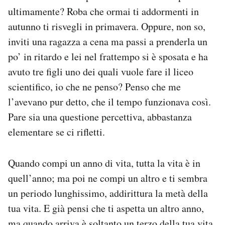
Notifiche mobile
ultimamente? Roba che ormai ti addormenti in
Regala il Post
autunno ti risvegli in primavera. Oppure, non so,
Hai bisogno di aiuto?
inviti una ragazza a cena ma passi a prenderla un
Esci
po’ in ritardo e lei nel frattempo si è sposata e ha
avuto tre figli uno dei quali vuole fare il liceo
scientifico, io che ne penso? Penso che me
l’avevano pur detto, che il tempo funzionava così.
Pare sia una questione percettiva, abbastanza
elementare se ci rifletti.
Quando compi un anno di vita, tutta la vita è in
quell’anno; ma poi ne compi un altro e ti sembra
un periodo lunghissimo, addirittura la metà della
tua vita. E già pensi che ti aspetta un altro anno,
ma quando arriva è soltanto un terzo della tua vita