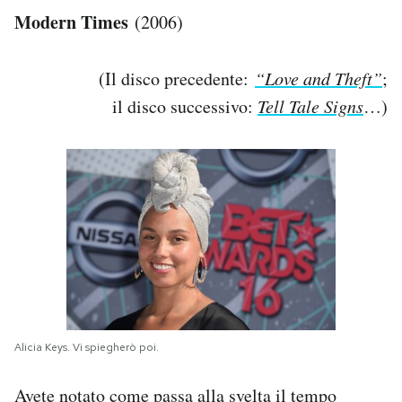
Modern Times
(2006)
PODCAST
(Il disco precedente:
“Love and Theft”
;
NEWSLETTER
il disco successivo:
Tell Tale Signs
…)
I MIEI PREFERITI
SHOP
CALENDARIO
AREA PERSONALE
Alicia Keys. Vi spiegherò poi.
Area Personale
Avete notato come passa alla svelta il tempo
Newsletter