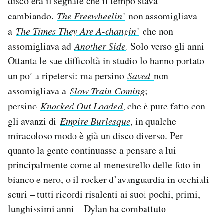
disco era il segnale che il tempo stava
cambiando.
The Freewheelin’
non assomigliava
a
The Times They Are A-changin’
che non
assomigliava ad
Another Side
. Solo verso gli anni
Ottanta le sue difficoltà in studio lo hanno portato
un po’ a ripetersi: ma persino
Saved
non
assomigliava a
Slow Train Coming
;
persino
Knocked Out Loaded
, che è pure fatto con
gli avanzi di
Empire Burlesque
, in qualche
miracoloso modo è già un disco diverso. Per
quanto la gente continuasse a pensare a lui
principalmente come al menestrello delle foto in
bianco e nero, o il rocker d’avanguardia in occhiali
scuri – tutti ricordi risalenti ai suoi pochi, primi,
lunghissimi anni – Dylan ha combattuto