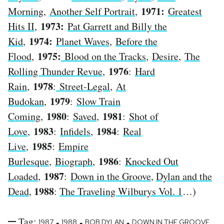
1971:
Morning
,
Another Self Portrait
,
Greatest
1973:
Hits II
,
Pat Garrett and Billy the
1974:
Kid
,
Planet Waves
,
Before the
1975:
Flood,
Blood on the Tracks
,
Desire
,
The
1976
Rolling Thunder Revue
,
:
Hard
1978
Rain
,
:
Street-Legal
,
At
1979
Budokan
,
:
Slow Train
1980
1981
Coming
,
:
Saved
,
:
Shot of
1983
1984
Love
,
:
Infidels
,
:
Real
1985
Live
,
:
Empire
1986
Burlesque
,
Biograph
,
:
Knocked Out
1987
Loaded
,
:
Down in the Groove
,
Dylan and the
1988
Dead
,
:
The Traveling Wilburys Vol. 1
…)
Tag:
-
-
-
1987
1988
BOB DYLAN
DOWN IN THE GROOVE