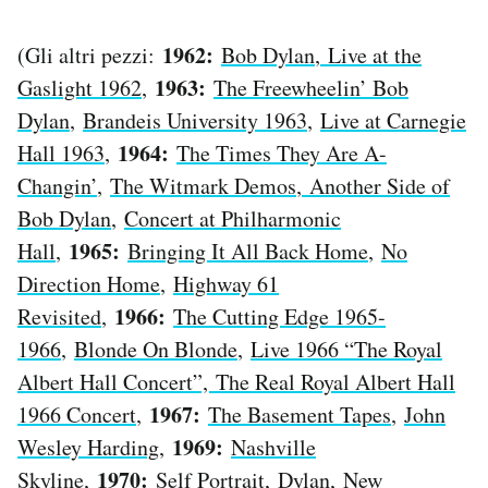
1962:
(Gli altri pezzi:
Bob Dylan
,
Live at the
1963:
Gaslight 1962
,
The Freewheelin’ Bob
Dylan
,
Brandeis University 1963
,
Live at Carnegie
1964:
Hall 1963
,
The Times They Are A-
Changin’
,
The Witmark Demos
,
Another Side of
Bob Dylan
,
Concert at Philharmonic
1965:
Hall
,
Bringing It All Back Home
,
No
Direction Home
,
Highway 61
1966:
Revisited
,
The Cutting Edge 1965-
1966
,
Blonde On Blonde
,
Live 1966 “The Royal
Albert Hall Concert”, The Real Royal Albert Hall
1967:
1966 Concert
,
The Basement Tapes
,
John
1969:
Wesley Harding
,
Nashville
1970:
Skyline
,
Self Portrait
,
Dylan
,
New