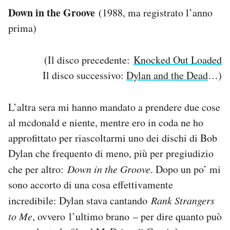
Down in the Groove
(1988, ma registrato l’anno
PODCAST
prima)
NEWSLETTER
(Il disco precedente:
Knocked Out Loaded
Il disco successivo:
Dylan and the Dead
…)
I MIEI PREFERITI
L’altra sera mi hanno mandato a prendere due cose
al mcdonald e niente, mentre ero in coda ne ho
SHOP
approfittato per riascoltarmi uno dei dischi di Bob
Dylan che frequento di meno, più per pregiudizio
CALENDARIO
che per altro:
Down in the Groove
. Dopo un po’ mi
sono accorto di una cosa effettivamente
AREA PERSONALE
incredibile: Dylan stava cantando
Rank Strangers
Area Personale
to Me
, ovvero l’ultimo brano
– per dire quanto può
Newsletter