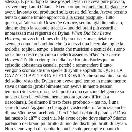
adesso). E però dopo la fase gospel Dylan ci aveva pure provato,
a vivere negli anni Ottanta. Si era comprato
quelle buffe giacche
e
aveva lavorato coi produttori sulla cresta dell’onda. Aveva persino
tentato qualche timido approccio
alla scena postpunk
. Tutto
questo, all’altezza di
Down the Groove
, sembra già dimenticato,
almeno dopo la seconda traccia – uno dei brani più assurdi e
imbarazzati mai registrati da Dylan,
When Did You Leave
Heaven
, un vecchio blues che Dylan disseziona spietato e
sventato come un bambino che fa a pezzi una lucertola: toglie la
melodia, toglie il tempo, e lascia che musicisti e tecnici del suono
raccattino i resti e provino a metterli assieme.
When You Leave
Heaven
è l’ultimo rigurgito della fase Empire Burlesque: un
episodio abbastanza casuale, perché a rammendare il tutto
vengono scomodate una specie di synth e soprattutto QUELLA
CAZZO DI BATTERIA ELETTRONICA che suona più assurda
del solito, visto che Dylan non aveva quel tempo in mente mentre
stava cantando (probabilmente non aveva in mente nessun
tempo). (Sul serio, uno che fa posto a una canzone del genere su
un suo disco ha evidentemente ancora grosse difficoltà a
riascoltarsi). Se almeno il testo fosse profondo – ma no, è una
serie di frasi d’aggancio che oggi ti costerebbero l’amicizia anche
di una 50enne su facebook. “Perché hai lasciato il paradiso? Dove
hai messo le ali?” e così via. Ma avete capito dove siamo? Stiamo
parlando del brano più brutto di uno dei dischi più brutti di Dylan.
Non viene voglia di ascoltarlo, anche solo per capire quanto in