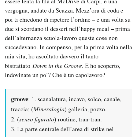
essere lenta la fila al McDrive di Carpi, è una
Notifiche mobile
vergogna, andate da Scazza. Mezz’ora di coda e
Regala il Post
poi ti chiedono di ripetere l’ordine – e una volta su
Hai bisogno di aiuto?
due si scordano il dessert nell’happy meal – prima
Esci
dell’alternanza scuola-lavoro queste cose non
succedevano. In compenso, per la prima volta nella
mia vita, ho ascoltato davvero il tanto
bistrattato
Down in the Groove
. E ho scoperto,
indovinate un po’? Che è un capolavoro?
groove
: 1. scanalatura, incavo, solco, canale,
traccia; (
Mineralogia
) galleria, pozzo.
2. (
senso figurato
) routine, tran-tran.
3. La parte centrale dell’area di strike nel