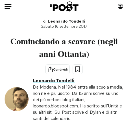
Auto
di
Leonardo Tondelli
Sabato 16 settembre 2017
HOME
Cominciando a scavare (negli
Italia
Moda
anni Ottanta)
Mondo
Libri
Politica
Consumismi
Condividi
Tecnologia
Storie/Idee
Leonardo Tondelli
Internet
Ok Boomer!
Da Modena. Nel 1984 entra alla scuola media,
Scienza
Media
non ne è più uscito. Da 15 anni scrive su uno
Cultura
Europa
dei più verbosi blog italiani,
leonardo.blogspot.com
. Ha scritto sull'Unità e
Economia
Altrecose
su altri siti. Sul Post scrive di Dylan e di altri
Sport
Mondiali calcio 2026
santi del calendario.