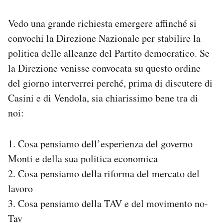
PODCAST
Vedo una grande richiesta emergere affinché si
convochi la Direzione Nazionale per stabilire la
politica delle alleanze del Partito democratico. Se
NEWSLETTER
la Direzione venisse convocata su questo ordine
del giorno interverrei perché, prima di discutere di
I MIEI PREFERITI
Casini e di Vendola, sia chiarissimo bene tra di
noi:
SHOP
1. Cosa pensiamo dell’esperienza del governo
CALENDARIO
Monti e della sua politica economica
2. Cosa pensiamo della riforma del mercato del
AREA PERSONALE
lavoro
3. Cosa pensiamo della TAV e del movimento no-
Area Personale
Tav
Newsletter