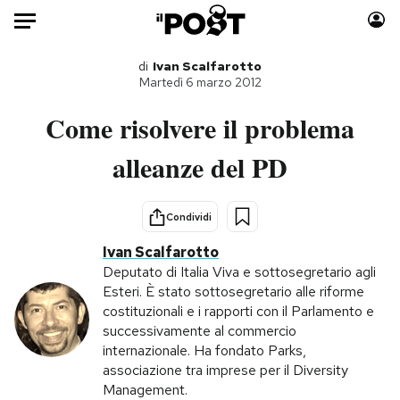
Auto
di
Ivan Scalfarotto
Martedì 6 marzo 2012
HOME
Come risolvere il problema
Italia
Moda
alleanze del PD
Mondo
Libri
Politica
Consumismi
Condividi
Tecnologia
Storie/Idee
Ivan Scalfarotto
Internet
Ok Boomer!
Deputato di Italia Viva e sottosegretario agli
Scienza
Media
Esteri. È stato sottosegretario alle riforme
Cultura
Europa
costituzionali e i rapporti con il Parlamento e
successivamente al commercio
Economia
Altrecose
internazionale. Ha fondato Parks,
Sport
Mondiali calcio 2026
associazione tra imprese per il Diversity
Management.