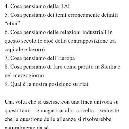
Notifiche mobile
4. Cosa pensiamo della RAI
Regala il Post
5. Cosa pensiamo dei temi erroneamente definiti
Hai bisogno di aiuto?
“etici”
Esci
6. Cosa pensiamo delle relazioni industriali in
questo secolo (e cioè della contrapposizione tra
capitale e lavoro)
7. Cosa pensiamo dell’Europa
8. Cosa pensiamo di fare come partito in Sicilia e
nel mezzogiorno
9. Qual è la nostra posizione su Fiat
Una volta che si uscisse con una linea univoca su
questi temi – e magari su altri a scelta – vedreste
che la questione delle alleanze si risolverebbe
naturalmente da sé.