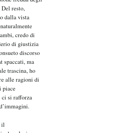
 Del resto,
o dalla vista
 naturalmente
cambi, credo di
erio di giustizia
consueto discorso
at spaccati, ma
le trascina, ho
e alle ragioni di
i piace
ci si rafforza
i d’immagini.
 il