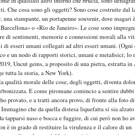
me in qualsiasi altro interno che brucia, sono deflagrat
tti. Che cosa sono gli oggetti? Sono cose costruite dal 
 una stampante, un portapenne souvenir, dove magari è 
 «Barcellona» o «Rio de Janeiro». Le cose sono impregna
e di sentimenti, memorie e connessioni morali alla vit
ti di esseri umani collegati ad altri esseri umani. (Ogni
co e un nodo di rapporti storici, umani e metafisici; lo
2019, Uncut gems, a proposito di una pietra, estratta in 
ge tutta la storia, a New York).
a qualità morale delle cose, degli oggetti, diventa dol
carbonizzata. E come piromane comincio a sentire dubbi
ho provato, e a tratti ancora provo, di fronte alla foto d
 Immagino che da quella distesa liquefatta si sia alza
 da tapparsi naso e bocca e fuggire, di cui però non ho a
n è in grado di restituire la virulenza e il calore di un