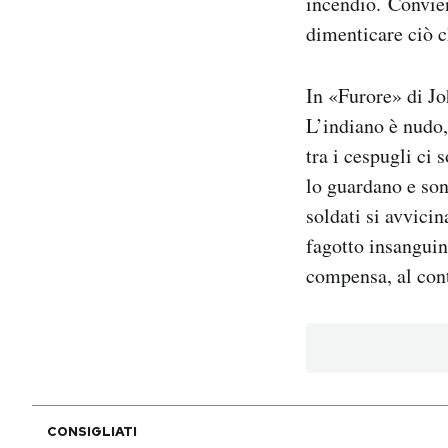
incendio. Convien
dimenticare ciò c
In «Furore» di Jo
L’indiano è nudo, 
tra i cespugli ci 
lo guardano e son
soldati si avvici
fagotto insanguin
compensa, al cont
CONSIGLIATI