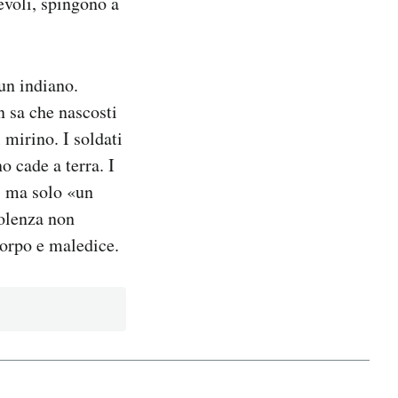
evoli, spingono a
un indiano.
n sa che nascosti
 mirino. I soldati
o cade a terra. I
, ma solo «un
iolenza non
corpo e maledice.