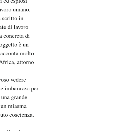
i ed esplosi
lavoro umano,
scritto in
te di lavoro
a concreta di
 oggetto è un
 racconta molto
Africa, attorno
oroso vedere
 e imbarazzo per
i una grande
to un miasma
vuto coscienza,