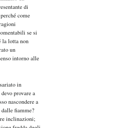
resentante di
, perché come
ragioni
omentabili se si
 la lotta non
rato un
senso intorno alle
ariato in
 devo provare a
osso nascondere a
o dalle fiamme?
re inclinazioni;
sione fredda degli