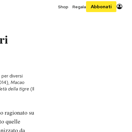
Abbonati
Shop
Regala
ri
 per diversi
2014),
Macao
’età della tigre
(Il
o ragionato su
to quelle
anizzato da