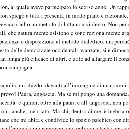
ion, al quale avevo partecipato lo scorso anno. Un rapp
ion spiegò a tutti i presenti, in modo piano e razionale
evano scelto un metodo di lotta non violento. Non per 
li, che naturalmente esistono e sono razionalmente arg
azienza e disposizione al metodo dialettico, ma perché
testo delle democrazie occidentali avanzate, si è dimost
n lunga più efficace di altri, e utile ad allargare il con
opria campagna.
apolis, mi chiedo: davanti all’immagine di un commiss
 provo? Paura, angoscia. Ma se mi pongo una domanda,
ncerità: e quindi, oltre alla paura e all’angoscia, non p
irmi, anche, inebriato. Ma chi, dentro di me, è inebriat
mane che mi abita e condivide lo spazio psichico con alt
uell’animale più genuinamente politico, che ha una vi