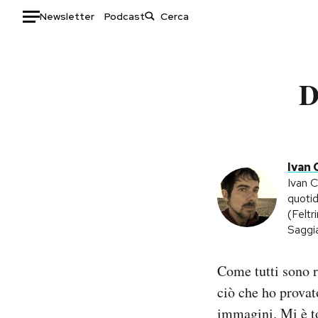
Newsletter
Podcast
Auto
D
HOME
Italia
Moda
Mondo
Libri
Politica
Consumismi
Ivan 
Tecnologia
Storie/Idee
Ivan C
quotid
Internet
Ok Boomer!
(Feltri
Scienza
Media
Saggia
Cultura
Europa
Economia
Altrecose
Come tutti sono r
Sport
Mondiali calcio 2026
ciò che ho provat
immagini. Mi è to