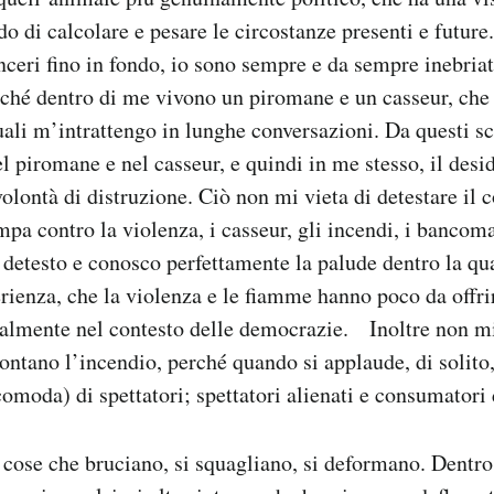
do di calcolare e pesare le circostanze presenti e future.
nceri fino in fondo, io sono sempre e da sempre inebriat
rché dentro di me vivono un piromane e un casseur, che
quali m’intrattengo in lunghe conversazioni. Da questi s
l piromane e nel casseur, e quindi in me stesso, il desid
olontà di distruzione. Ciò non mi vieta di detestare il 
ampa contro la violenza, i casseur, gli incendi, i bancom
 detesto e conosco perfettamente la palude dentro la qua
erienza, che la violenza e le fiamme hanno poco da offrir
cialmente nel contesto delle democrazie. Inoltre non m
ontano l’incendio, perché quando si applaude, di solito, 
comoda) di spettatori; spettatori alienati e consumator
e cose che bruciano, si squagliano, si deformano. Dentro