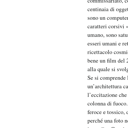
commissariato, co
centinaia di ogge
sono un computer,
caratteri corsivi
umano, sono satur
esseri umani e re
ricettacolo cosmi
bene un film del 
alla quale si svol
Se si comprende l
un’architettura 
l’eccitazione che 
colonna di fuoco.
feroce e tossico,
perché una foto no