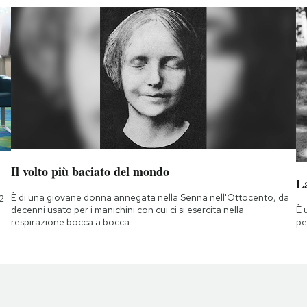
Il volto più baciato del mondo
La
È di una giovane donna annegata nella Senna nell'Ottocento, da
2
È 
decenni usato per i manichini con cui ci si esercita nella
pe
respirazione bocca a bocca