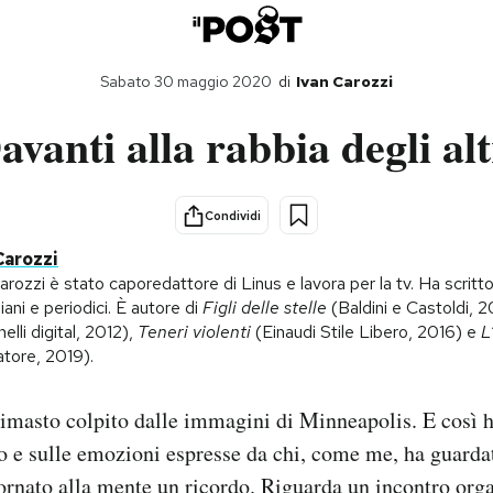
Sabato 30 maggio 2020
di
Ivan Carozzi
avanti alla rabbia degli alt
Condividi
Carozzi
arozzi è stato caporedattore di Linus e lavora per la tv. Ha scritto
iani e periodici. È autore di
Figli delle stelle
(Baldini e Castoldi, 
nelli digital, 2012),
Teneri violenti
(Einaudi Stile Libero, 2016) e
L
tore, 2019).
imasto colpito dalle immagini di Minneapolis. E così h
o e sulle emozioni espresse da chi, come me, ha guarda
rnato alla mente un ricordo. Riguarda un incontro org