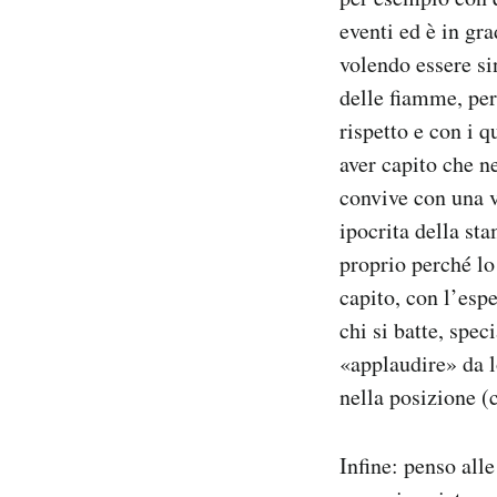
Notifiche mobile
eventi ed è in gra
Regala il Post
volendo essere si
Hai bisogno di aiuto?
delle fiamme, pe
Esci
rispetto e con i 
aver capito che ne
convive con una v
ipocrita della st
proprio perché lo
capito, con l’esp
chi si batte, spe
«applaudire» da l
nella posizione (
Infine: penso all