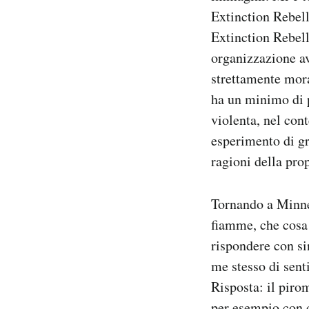
Extinction Rebell
PODCAST
Extinction Rebell
organizzazione av
NEWSLETTER
strettamente mora
ha un minimo di p
violenta, nel con
I MIEI PREFERITI
esperimento di gra
ragioni della pr
SHOP
Tornando a Minne
CALENDARIO
fiamme, che cosa
rispondere con si
AREA PERSONALE
me stesso di sent
Risposta: il piro
Area Personale
Newsletter
per esempio con q