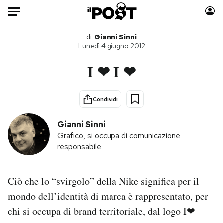
Auto
di
Gianni Sinni
Lunedì 4 giugno 2012
HOME
I ❤ I ❤
Italia
Moda
Mondo
Libri
Condividi
Politica
Consumismi
Gianni Sinni
Tecnologia
Storie/Idee
Grafico, si occupa di comunicazione
Internet
Ok Boomer!
responsabile
Scienza
Media
Cultura
Europa
Ciò che lo “svirgolo” della Nike significa per il
Economia
Altrecose
mondo dell’identità di marca è rappresentato, per
Sport
Mondiali calcio 2026
chi si occupa di brand territoriale, dal logo I❤