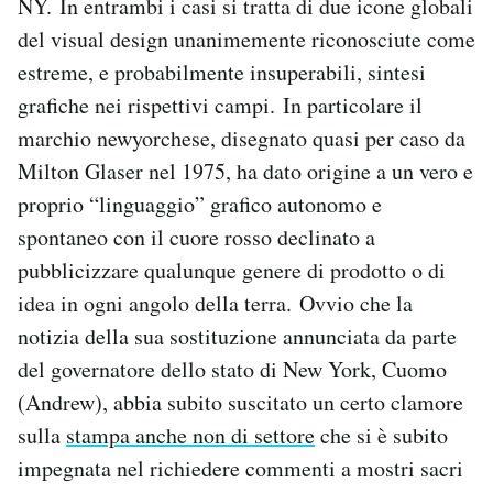
NY. In entrambi i casi si tratta di due icone globali
del visual design unanimemente riconosciute come
PODCAST
estreme, e probabilmente insuperabili, sintesi
grafiche nei rispettivi campi. In particolare il
NEWSLETTER
marchio newyorchese, disegnato quasi per caso da
Milton Glaser nel 1975, ha dato origine a un vero e
I MIEI PREFERITI
proprio “linguaggio” grafico autonomo e
spontaneo con il cuore rosso declinato a
SHOP
pubblicizzare qualunque genere di prodotto o di
idea in ogni angolo della terra. Ovvio che la
notizia della sua sostituzione annunciata da parte
CALENDARIO
del governatore dello stato di New York, Cuomo
(Andrew), abbia subito suscitato un certo clamore
AREA PERSONALE
sulla
stampa anche non di settore
che si è subito
Area Personale
impegnata nel richiedere commenti a mostri sacri
Newsletter