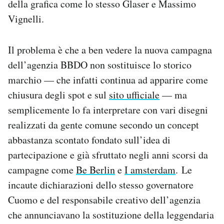
della grafica come lo stesso Glaser e Massimo
Notifiche mobile
Vignelli.
Regala il Post
Hai bisogno di aiuto?
Esci
Il problema è che a ben vedere la nuova campagna
dell’agenzia BBDO non sostituisce lo storico
marchio — che infatti continua ad apparire come
chiusura degli spot e sul
sito ufficiale
— ma
semplicemente lo fa interpretare con vari disegni
realizzati da gente comune secondo un concept
abbastanza scontato fondato sull’idea di
partecipazione e già sfruttato negli anni scorsi da
campagne come
Be Berlin
e
I amsterdam
. Le
incaute dichiarazioni dello stesso governatore
Cuomo e del responsabile creativo dell’agenzia
che annunciavano la sostituzione della leggendaria