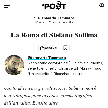
Auto
di
Gianmaria Tammaro
Martedì 20 ottobre 2015
HOME
La Roma di Stefano Sollima
Italia
Moda
Mondo
Libri
Condividi
Politica
Consumismi
Gianmaria Tammaro
Tecnologia
Storie/Idee
Napoletano convinto dal '91. Scrive di cinema,
serie tv e fumetti. Gli piace Bill Murray. Il suo
Internet
Ok Boomer!
film preferito è Ricomincio da tre.
Scienza
Media
Cultura
Europa
Uscito al cinema giovedì scorso, Suburra non è
Economia
Altrecose
una riproposizione in chiave cinematografica
Sport
Mondiali calcio 2026
dell’attualità. È molto altro