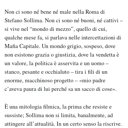
Non ci sono né bene né male nella Roma di
PODCAST
Stefano Sollima. Non ci sono né buoni, né cattivi –
si vive nel “mondo di mezzo”, quello di cui,
NEWSLETTER
qualche mese fa, si parlava nelle intercettazioni di
Mafia Capitale. Un mondo grigio, sospeso, dove
I MIEI PREFERITI
non esistono grazia o giustizia, dove la vendetta è
un valore, la politica è asservita e un uomo –
SHOP
stanco, pesante e occhialuto – tira i fili di un
enorme, macchinoso progetto – «mio padre
CALENDARIO
c’aveva paura di lui perché sa un sacco di cose».
È una mitologia filmica, la prima che resiste e
AREA PERSONALE
sussiste; Sollima non si limita, banalmente, ad
Area Personale
attingere all’attualità. In un certo senso la riscrive.
Newsletter