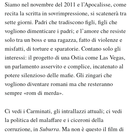
Siamo nel novembre del 2011 e l’Apocalisse, come
Notifiche mobile
recita la scritta in sovrimpressione, si scatenerà tra
Regala il Post
Hai bisogno di aiuto?
sette giorni. Padri che tradiscono figli, figli che
Esci
vogliono dimenticare i padri; e l’amore che resiste
solo tra un boss e una ragazza, fatto di violenze e
misfatti, di torture e sparatorie. Contano solo gli
interessi: il progetto di una Ostia come Las Vegas,
un parlamento asservito e complice, incatenato al
potere silenzioso delle mafie. Gli zingari che
vogliono diventare romani ma che resteranno
sempre «rom di merda».
Ci vedi i Carminati, gli intrallazzi attuali; ci vedi
la politica del malaffare e i ciceroni della
corruzione, in
Suburra
. Ma non è questo il film di