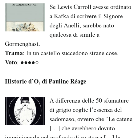
Se Lewis Carroll avesse ordinato
PODCAST
a Kafka di scrivere il Signore
degli Anelli, sarebbe nato
NEWSLETTER
qualcosa di simile a
Gormenghast.
Trama
: In un castello succedono strane cose.
I MIEI PREFERITI
Voto
●●●●○
:
SHOP
Historie d’O, di Pauline Réage
CALENDARIO
A differenza delle 50 sfumature
di grigio coglie l’essenza del
AREA PERSONALE
sadomaso, ovvero che “Le catene
[…] che avrebbero dovuto
Area Personale
Newsletter
imprigionarla nel profondo di se stessa […] la