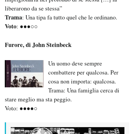
Notifiche mobile
liberarono da se stessa”
Regala il Post
Trama
: Una tipa fa tutto quel che le ordinano.
Hai bisogno di aiuto?
Voto
●●●○○
:
Esci
Furore, di John Steinbeck
Un uomo deve sempre
combattere per qualcosa. Per
cosa non importa: qualcosa.
Trama: Una famiglia cerca di
stare meglio ma sta peggio.
●●●●○
Voto: