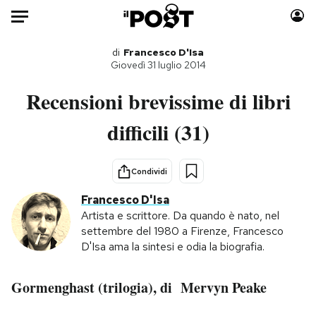
Auto
di
Francesco D'Isa
Giovedì 31 luglio 2014
HOME
Recensioni brevissime di libri
Italia
Moda
difficili (31)
Mondo
Libri
Politica
Consumismi
Condividi
Tecnologia
Storie/Idee
Francesco D'Isa
Internet
Ok Boomer!
Artista e scrittore. Da quando è nato, nel
Scienza
Media
settembre del 1980 a Firenze, Francesco
Cultura
Europa
D'Isa ama la sintesi e odia la biografia.
Economia
Altrecose
Sport
Mondiali calcio 2026
Gormenghast (trilogia), di Mervyn Peake