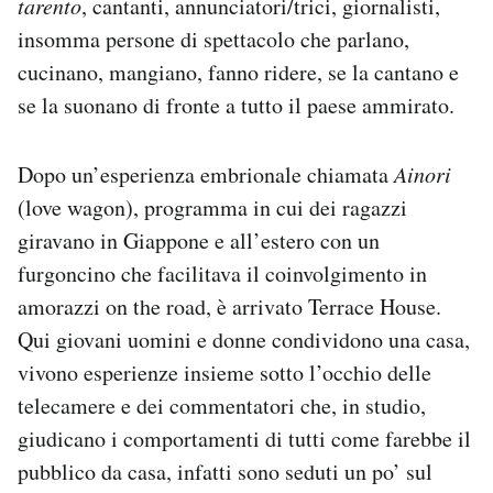
tarento
, cantanti, annunciatori/trici, giornalisti,
Notifiche mobile
insomma persone di spettacolo che parlano,
Regala il Post
cucinano, mangiano, fanno ridere, se la cantano e
Hai bisogno di aiuto?
se la suonano di fronte a tutto il paese ammirato.
Esci
Dopo un’esperienza embrionale chiamata
Ainori
(love wagon), programma in cui dei ragazzi
giravano in Giappone e all’estero con un
furgoncino che facilitava il coinvolgimento in
amorazzi on the road, è arrivato Terrace House.
Qui giovani uomini e donne condividono una casa,
vivono esperienze insieme sotto l’occhio delle
telecamere e dei commentatori che, in studio,
giudicano i comportamenti di tutti come farebbe il
pubblico da casa, infatti sono seduti un po’ sul