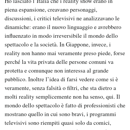
Ho lasciato l’Italia che i reality show erano in
piena espansione, creavano personaggi,
PODCAST
discussioni, i critici televisivi ne analizzavano le
dinamiche: erano il nuovo linguaggio e avrebbero
NEWSLETTER
influenzato in modo irreversibile il mondo dello
spettacolo e la società. In Giappone, invece, i
I MIEI PREFERITI
reality non hanno mai veramente preso piede, forse
perché la vita privata delle persone comuni va
protetta e comunque non interessa al grande
SHOP
pubblico. Inoltre l’idea di farsi vedere come si è
veramente, senza falsità o filtri, che sta dietro a
CALENDARIO
molti reality semplicemente non ha senso, qui. Il
mondo dello spettacolo è fatto di professionisti che
AREA PERSONALE
mostrano quello in cui sono bravi, i programmi
Area Personale
televisivi sono riempiti quasi solo da comici,
Newsletter