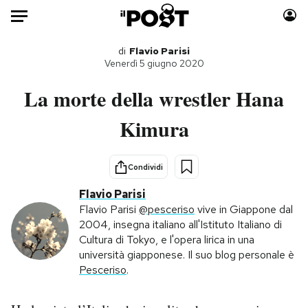
Auto
di
Flavio Parisi
Venerdì 5 giugno 2020
HOME
La morte della wrestler Hana
Italia
Moda
Kimura
Mondo
Libri
Politica
Consumismi
Condividi
Tecnologia
Storie/Idee
Flavio Parisi
Internet
Ok Boomer!
Flavio Parisi
@pesceriso
vive in Giappone dal
Scienza
Media
2004, insegna italiano all'Istituto Italiano di
Cultura
Europa
Cultura di Tokyo, e l'opera lirica in una
università giapponese. Il suo blog personale è
Economia
Altrecose
Pesceriso
.
Sport
Mondiali calcio 2026