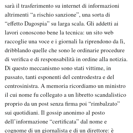
sarà il trasferimento su internet di informazioni
PODCAST
altrimenti “a rischio sanzione”, una sorta di
“effetto Dagospia” su larga scala. Gli addetti ai
lavori conoscono bene la tecnica: un sito web
NEWSLETTER
raccoglie una voce e i giornali la riprendono da lì,
dribblando quelle che sono le ordinarie procedure
I MIEI PREFERITI
di verifica e di responsabilità in ordine alla notizia.
Di questo meccanismo sono stati vittime, in
SHOP
passato, tanti esponenti del centrodestra e del
centrosinistra. A memoria ricordiamo un ministro
CALENDARIO
il cui nome fu collegato a un libretto scandalistico
proprio da un post senza firma poi “rimbalzato”
AREA PERSONALE
sui quotidiani. Il gossip anonimo al posto
dell’informazione “certificata” dal nome e
Area Personale
cognome di un giornalista e di un direttore: è
Newsletter