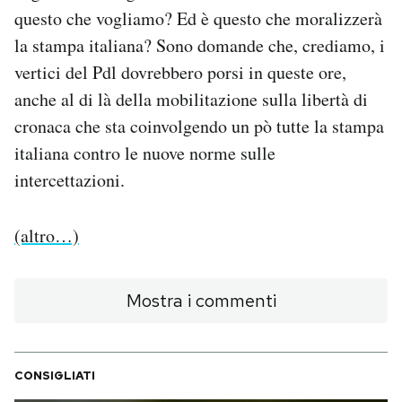
Notifiche mobile
questo che vogliamo? Ed è questo che moralizzerà
Regala il Post
la stampa italiana? Sono domande che, crediamo, i
Hai bisogno di aiuto?
vertici del Pdl dovrebbero porsi in queste ore,
Esci
anche al di là della mobilitazione sulla libertà di
cronaca che sta coinvolgendo un pò tutte la stampa
italiana contro le nuove norme sulle
intercettazioni.
(altro…)
Mostra i commenti
CONSIGLIATI