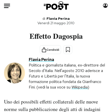
Auto
di
Flavia Perina
Venerdì 21 maggio 2010
HOME
Effetto Dagospia
Italia
Moda
Mondo
Libri
Condividi
Politica
Consumismi
Flavia Perina
Tecnologia
Storie/Idee
Politica e giornalista italiana, ex-direttore del
Secolo d'Italia. Nell'agosto 2010 aderisce a
Internet
Ok Boomer!
Futuro e Libertà per l'Italia, la nuova
Scienza
Media
formazione politica fondata da Gianfranco
Cultura
Europa
Fini. (vedi la sua voce su
Wikipedia
)
Economia
Altrecose
Sport
Mondiali calcio 2026
Uno dei possibili effetti collaterali delle nuove
norme sulla pubblicazione degli atti di indagini