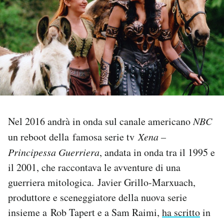
PODCAST
NEWSLETTER
I MIEI PREFERITI
Nel 2016 andrà in onda sul canale americano
NBC
SHOP
un reboot della famosa serie tv
Xena –
Principessa Guerriera
, andata in onda tra il 1995 e
CALENDARIO
il 2001, che raccontava le avventure di una
guerriera mitologica. Javier Grillo-Marxuach,
AREA PERSONALE
produttore e sceneggiatore della nuova serie
Area Personale
insieme a Rob Tapert e a Sam Raimi,
ha scritto
in
Newsletter