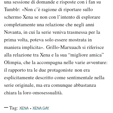
una sessione di domande e risposte con i fan su
Notifiche mobile
Tumblr: «Non c’è ragione di riportare sullo
Regala il Post
schermo Xena se non con l’intento di esplorare
Hai bisogno di aiuto?
completamente una relazione che negli anni
Esci
Novanta, in cui la serie veniva trasmessa per la
prima volta, poteva solo essere mostrata in
maniera implicita». Grillo-Marxuach si riferisce
alla relazione tra Xena e la sua “migliore amica”
Olimpia, che la accompagna nelle varie avventure:
il rapporto tra le due protagoniste non era
esplicitamente descritto come sentimentale nella
serie originale, ma era comunque abbastanza
chiara la loro omosessualità.
Tag:
-
XENA
XENA GAY