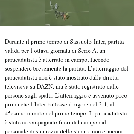
PODCAST
NEWSLETTER
Durante il primo tempo di Sassuolo-Inter, partita
valida per l’ottava giornata di Serie A, un
I MIEI PREFERITI
paracadutista è atterrato in campo, facendo
sospendere brevemente la partita. L’atterraggio del
SHOP
paracadutista non è stato mostrato dalla diretta
televisiva su DAZN, ma è stato registrato dalle
CALENDARIO
persone sugli spalti. L’atterraggio è avvenuto poco
prima che l’Inter battesse il rigore del 3-1, al
AREA PERSONALE
45esimo minuto del primo tempo. Il paracadutista
è stato accompagnato fuori dal campo dal
Area Personale
personale di sicurezza dello stadio: non è ancora
Newsletter