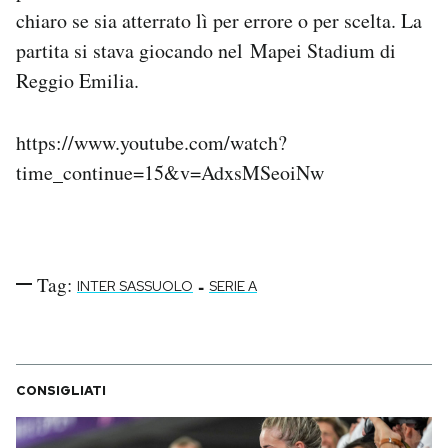
Notifiche mobile
chiaro se sia atterrato lì per errore o per scelta. La
Regala il Post
partita si stava giocando nel Mapei Stadium di
Hai bisogno di aiuto?
Reggio Emilia.
Esci
https://www.youtube.com/watch?
time_continue=15&v=AdxsMSeoiNw
Tag:
-
INTER SASSUOLO
SERIE A
CONSIGLIATI