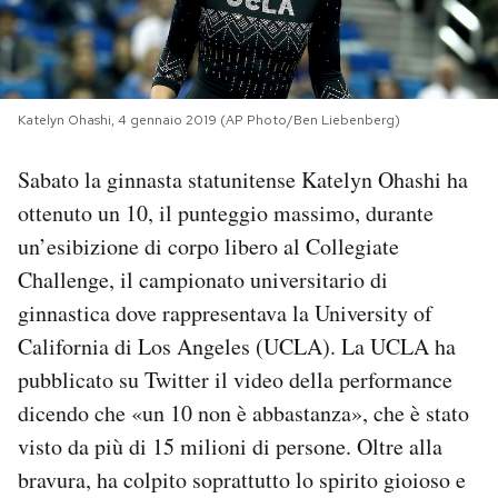
PODCAST
NEWSLETTER
Katelyn Ohashi, 4 gennaio 2019 (AP Photo/Ben Liebenberg)
Sabato la ginnasta statunitense Katelyn Ohashi ha
I MIEI PREFERITI
ottenuto un 10, il punteggio massimo, durante
un’esibizione di corpo libero al Collegiate
SHOP
Challenge, il campionato universitario di
ginnastica dove rappresentava la University of
CALENDARIO
California di Los Angeles (UCLA). La UCLA ha
pubblicato su Twitter il video della performance
dicendo che «un 10 non è abbastanza», che è stato
AREA PERSONALE
visto da più di 15 milioni di persone. Oltre alla
Area Personale
bravura, ha colpito soprattutto lo spirito gioioso e
Newsletter