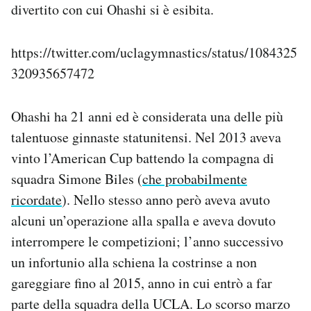
divertito con cui Ohashi si è esibita.
Notifiche mobile
Regala il Post
Hai bisogno di aiuto?
https://twitter.com/uclagymnastics/status/1084325
Esci
320935657472
Ohashi ha 21 anni ed è considerata una delle più
talentuose ginnaste statunitensi. Nel 2013 aveva
vinto l’American Cup battendo la compagna di
squadra Simone Biles (
che probabilmente
ricordate
). Nello stesso anno però aveva avuto
alcuni un’operazione alla spalla e aveva dovuto
interrompere le competizioni; l’anno successivo
un infortunio alla schiena la costrinse a non
gareggiare fino al 2015, anno in cui entrò a far
parte della squadra della UCLA. Lo scorso marzo