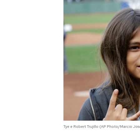
PODCAST
NEWSLETTER
I MIEI PREFERITI
SHOP
CALENDARIO
AREA PERSONALE
Tye e Robert Trujillo (AP Photo/Marcio Jo
Area Personale
Newsletter