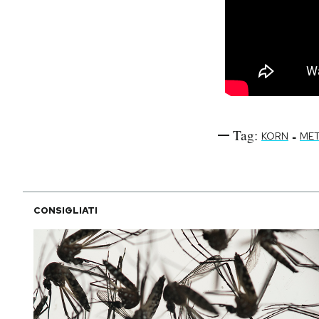
Tag:
-
KORN
MET
CONSIGLIATI