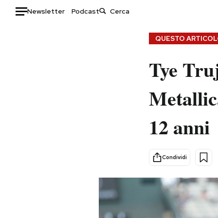
Newsletter
Podcast
Auto
QUESTO ARTICOLO
HOME
Tye Truji
Italia
Moda
Metallic
Mondo
Libri
Politica
Consumismi
12 anni
Tecnologia
Storie/Idee
Internet
Ok Boomer!
Scienza
Media
Condividi
Cultura
Europa
Economia
Altrecose
Sport
Mondiali calcio 2026