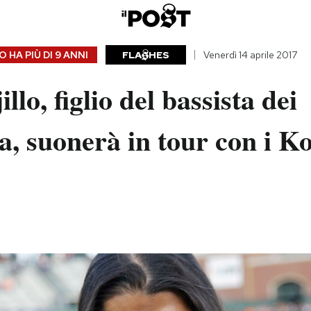
 HA PIÙ DI
9 ANNI
FLA
HES
Venerdì 14 aprile 2017
llo, figlio del bassista dei
a, suonerà in tour con i K