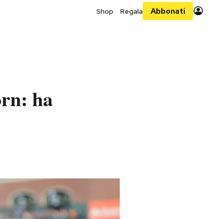
Abbonati
Shop
Regala
orn: ha