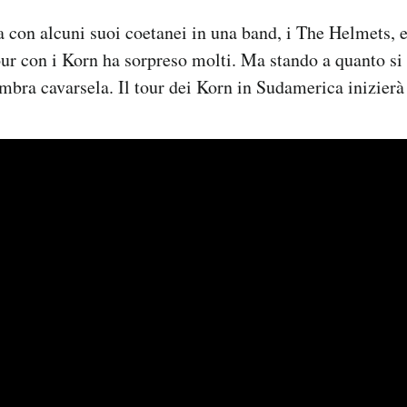
a con alcuni suoi coetanei in una band, i The Helmets, e 
our con i Korn ha sorpreso molti. Ma stando a quanto si
mbra cavarsela. Il tour dei Korn in Sudamerica inizierà 