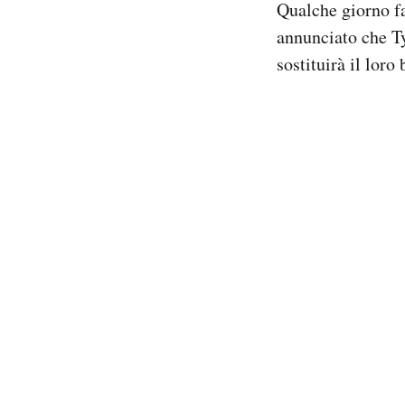
Qualche giorno fa
Notifiche mobile
annunciato che Tye
Regala il Post
sostituirà il loro
Hai bisogno di aiuto?
Esci