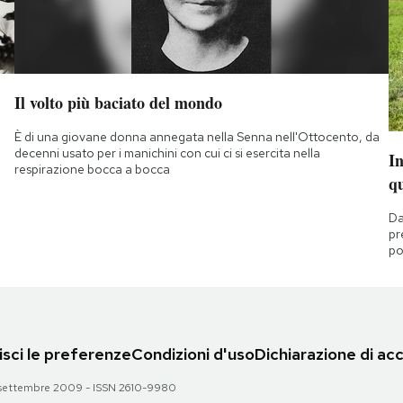
Il volto più baciato del mondo
È di una giovane donna annegata nella Senna nell'Ottocento, da
decenni usato per i manichini con cui ci si esercita nella
I
respirazione bocca a bocca
q
Da
pr
po
sci le preferenze
Condizioni d'uso
Dichiarazione di acc
 28 settembre 2009 - ISSN 2610-9980