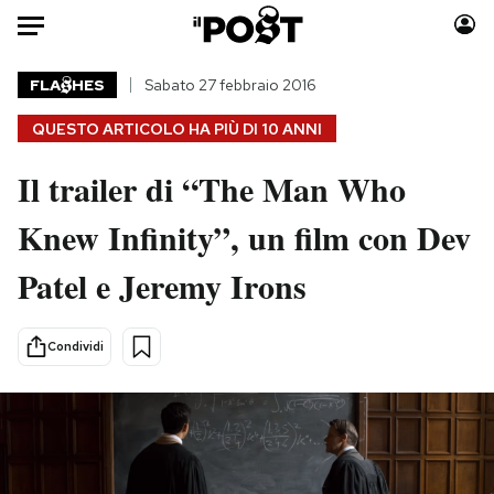
Auto
FLA
HES
Sabato 27 febbraio 2016
QUESTO ARTICOLO HA PIÙ DI
10 ANNI
HOME
Il trailer di “The Man Who
Italia
Moda
Mondo
Libri
Knew Infinity”, un film con Dev
Politica
Consumismi
Patel e Jeremy Irons
Tecnologia
Storie/Idee
Internet
Ok Boomer!
Scienza
Media
Condividi
Cultura
Europa
Economia
Altrecose
Sport
Mondiali calcio 2026