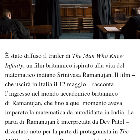
PODCAST
NEWSLETTER
I MIEI PREFERITI
È stato diffuso il trailer di
The Man Who Knew
Infinity
, un film britannico ispirato alla vita del
matematico indiano Srinivasa Ramanujan. Il film –
SHOP
che uscirà in Italia il 12 maggio – racconta
l’ingresso nel mondo accademico britannico
CALENDARIO
di Ramanujan, che fino a quel momento aveva
imparato la matematica da autodidatta in India. La
AREA PERSONALE
parta di Ramanujan è interpretata da Dev Patel –
Area Personale
diventato noto per la parte di protagonista in
The
Newsletter