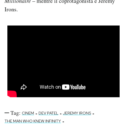
Millionaire
– mentre il coprotagonista è Jeremy
Notifiche mobile
Irons.
Regala il Post
Hai bisogno di aiuto?
Esci
Tag:
-
-
-
CINEM
DEV PATEL
JEREMY IRONS
-
THE MAN WHO KNEW INFINITY