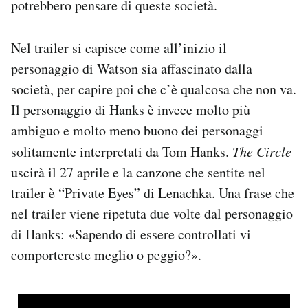
potrebbero pensare di queste società.
Notifiche mobile
Regala il Post
Nel trailer si capisce come all’inizio il
Hai bisogno di aiuto?
Esci
personaggio di Watson sia affascinato dalla
società, per capire poi che c’è qualcosa che non va.
Il personaggio di Hanks è invece molto più
ambiguo e molto meno buono dei personaggi
solitamente interpretati da Tom Hanks.
The Circle
uscirà il 27 aprile e la canzone che sentite nel
trailer è “Private Eyes” di Lenachka. Una frase che
nel trailer viene ripetuta due volte dal personaggio
di Hanks: «Sapendo di essere controllati vi
comportereste meglio o peggio?».