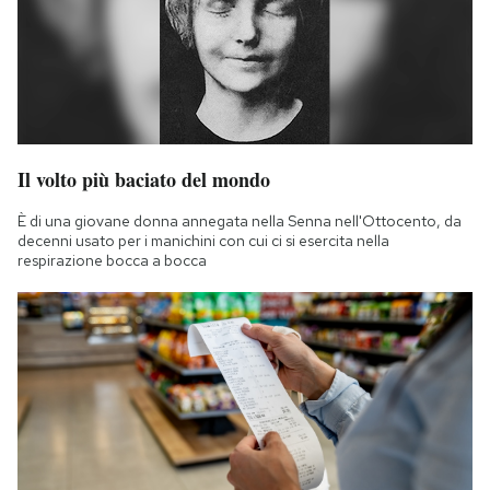
Il volto più baciato del mondo
È di una giovane donna annegata nella Senna nell'Ottocento, da
decenni usato per i manichini con cui ci si esercita nella
respirazione bocca a bocca