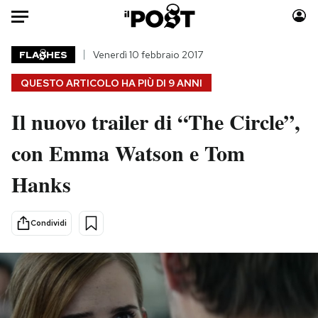
Auto
FLA
HES
Venerdì 10 febbraio 2017
QUESTO ARTICOLO HA PIÙ DI
9 ANNI
HOME
Il nuovo trailer di “The Circle”,
Italia
Moda
Mondo
Libri
con Emma Watson e Tom
Politica
Consumismi
Hanks
Tecnologia
Storie/Idee
Internet
Ok Boomer!
Scienza
Media
Condividi
Cultura
Europa
Economia
Altrecose
Sport
Mondiali calcio 2026