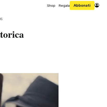
Abbonati
Shop
Regala
16
storica