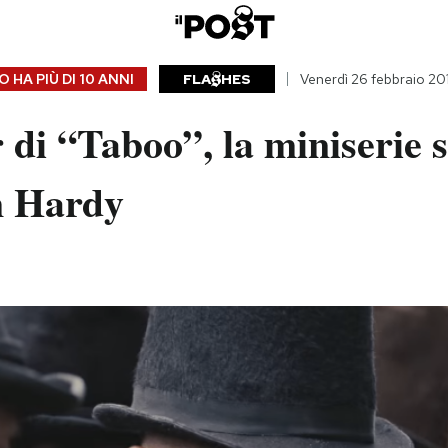
 HA PIÙ DI
10 ANNI
FLA
HES
Venerdì 26 febbraio 20
er di “Taboo”, la miniserie 
m Hardy