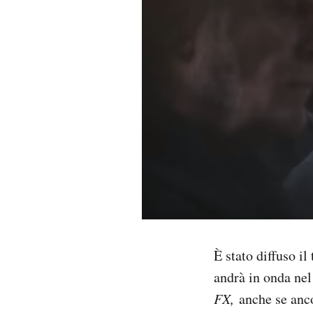
PODCAST
NEWSLETTER
I MIEI PREFERITI
SHOP
CALENDARIO
È stato diffuso il 
AREA PERSONALE
andrà in onda ne
Area Personale
FX,
anche se anco
Newsletter