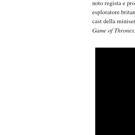
noto regista e pro
Notifiche mobile
esploratore brita
Regala il Post
cast della miniser
Hai bisogno di aiuto?
Esci
Game of Thrones