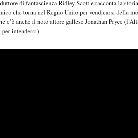
duttore di fantascienza Ridley Scott e racconta la storia
nnico che torna nel Regno Unito per vendicarsi della mo
ie c’è anche il noto attore gallese Jonathan Pryce (l’Al
, per intenderci).