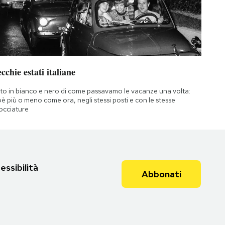
cchie estati italiane
to in bianco e nero di come passavamo le vacanze una volta:
oè più o meno come ora, negli stessi posti e con le stesse
occiature
essibilità
Abbonati