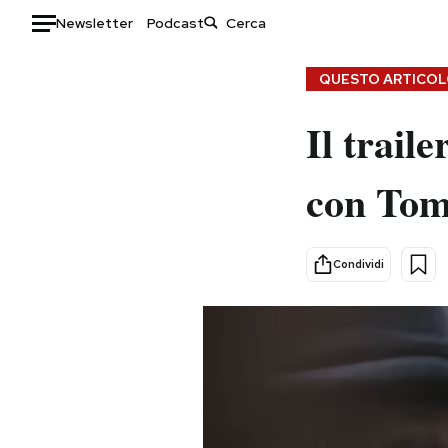
Newsletter
Podcast
Auto
QUESTO ARTICOLO
HOME
Il trail
Italia
Moda
con To
Mondo
Libri
Politica
Consumismi
Tecnologia
Storie/Idee
Condividi
Internet
Ok Boomer!
Scienza
Media
Cultura
Europa
Economia
Altrecose
Sport
Mondiali calcio 2026