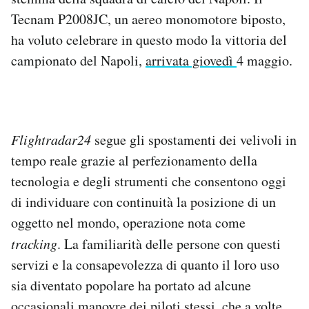
Notifiche mobile
Tecnam P2008JC, un aereo monomotore biposto,
Regala il Post
ha voluto celebrare in questo modo la vittoria del
Hai bisogno di aiuto?
campionato del Napoli,
arrivata giovedì
4 maggio.
Esci
Flightradar24
segue gli spostamenti dei velivoli in
tempo reale grazie al perfezionamento della
tecnologia e degli strumenti che consentono oggi
di individuare con continuità la posizione di un
oggetto nel mondo, operazione nota come
tracking
. La familiarità delle persone con questi
servizi e la consapevolezza di quanto il loro uso
sia diventato popolare ha portato ad alcune
occasionali manovre dei piloti stessi, che a volte