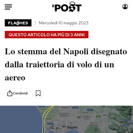
Auto
FLA
HES
Mercoledì 10 maggio 2023
QUESTO ARTICOLO HA PIÙ DI
3 ANNI
HOME
Lo stemma del Napoli disegnato
Italia
Moda
Mondo
Libri
dalla traiettoria di volo di un
Politica
Consumismi
aereo
Tecnologia
Storie/Idee
Internet
Ok Boomer!
Scienza
Media
Condividi
Cultura
Europa
Economia
Altrecose
Sport
Mondiali calcio 2026