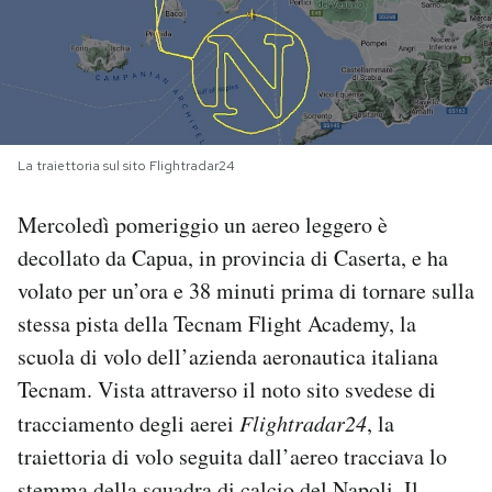
PODCAST
NEWSLETTER
La traiettoria sul sito Flightradar24
I MIEI PREFERITI
Mercoledì pomeriggio un aereo leggero è
decollato da Capua, in provincia di Caserta, e ha
SHOP
volato per un’ora e 38 minuti prima di tornare sulla
stessa pista della Tecnam Flight Academy, la
CALENDARIO
scuola di volo dell’azienda aeronautica italiana
Tecnam. Vista attraverso il noto sito svedese di
AREA PERSONALE
tracciamento degli aerei
Flightradar24
, la
traiettoria di volo seguita dall’aereo tracciava lo
Area Personale
Newsletter
stemma della squadra di calcio del Napoli. Il