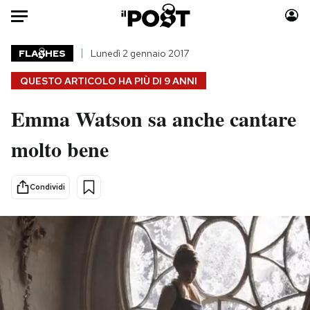
Auto
FLA
HES
Lunedì 2 gennaio 2017
QUESTO ARTICOLO HA PIÙ DI
9 ANNI
HOME
Emma Watson sa anche cantare
Italia
Moda
Mondo
Libri
molto bene
Politica
Consumismi
Tecnologia
Storie/Idee
Condividi
Internet
Ok Boomer!
Scienza
Media
Cultura
Europa
Economia
Altrecose
Sport
Mondiali calcio 2026