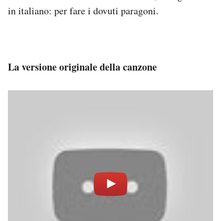
Notifiche mobile
in italiano: per fare i dovuti paragoni.
Regala il Post
Hai bisogno di aiuto?
Esci
La versione originale della canzone