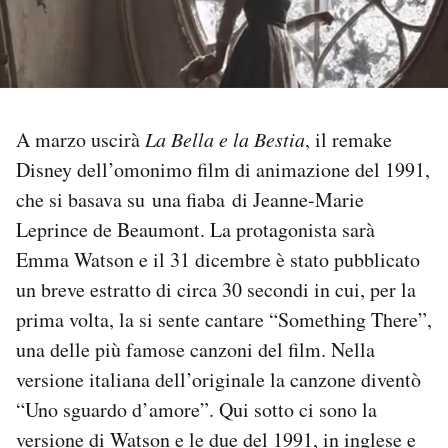
PODCAST
NEWSLETTER
A marzo uscirà
La Bella e la Bestia
, il remake
Disney dell’omonimo film di animazione del 1991,
I MIEI PREFERITI
che si basava su una fiaba di Jeanne-Marie
Leprince de Beaumont. La protagonista sarà
SHOP
Emma Watson e il 31 dicembre è stato pubblicato
un breve estratto di circa 30 secondi in cui, per la
CALENDARIO
prima volta, la si sente cantare “Something There”,
una delle più famose canzoni del film. Nella
AREA PERSONALE
versione italiana dell’originale la canzone diventò
“Uno sguardo d’amore”. Qui sotto ci sono la
Area Personale
versione di Watson e le due del 1991, in inglese e
Newsletter