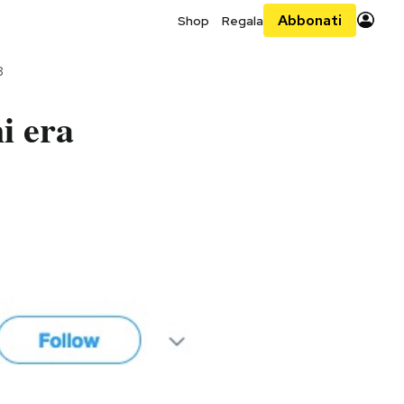
Abbonati
Shop
Regala
8
i era