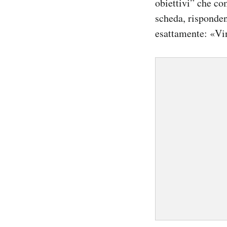
obiettivi” che co
Notifiche mobile
scheda, risponden
Regala il Post
esattamente: «Vin
Hai bisogno di aiuto?
Esci