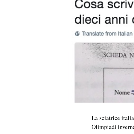
PODCAST
NEWSLETTER
I MIEI PREFERITI
SHOP
CALENDARIO
AREA PERSONALE
La sciatrice itali
Area Personale
Olimpiadi inverna
Newsletter