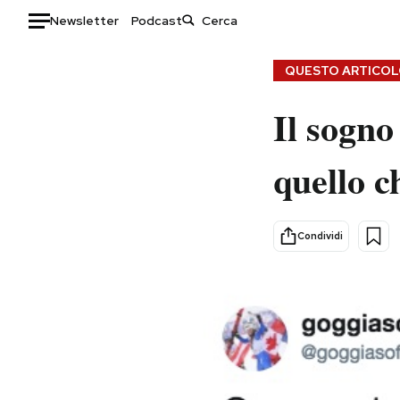
Newsletter
Podcast
Auto
QUESTO ARTICOLO
HOME
Il sogno
Italia
Moda
quello c
Mondo
Libri
Politica
Consumismi
Tecnologia
Storie/Idee
Condividi
Internet
Ok Boomer!
Scienza
Media
Cultura
Europa
Economia
Altrecose
Sport
Mondiali calcio 2026