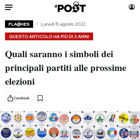
Auto
FLA
HES
Lunedì 15 agosto 2022
QUESTO ARTICOLO HA PIÙ DI
3 ANNI
HOME
Quali saranno i simboli dei
Italia
Moda
Mondo
Libri
principali partiti alle prossime
Politica
Consumismi
elezioni
Tecnologia
Storie/Idee
Internet
Ok Boomer!
Scienza
Media
Condividi
Cultura
Europa
Economia
Altrecose
Sport
Mondiali calcio 2026