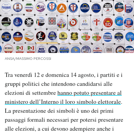
PODCAST
NEWSLETTER
I MIEI PREFERITI
ANSA/MASSIMO PERCOSSI
SHOP
Tra venerdì 12 e domenica 14 agosto, i partiti e i
gruppi politici che intendono candidarsi alle
CALENDARIO
elezioni di settembre
hanno potuto presentare al
ministero dell’Interno il loro simbolo elettorale
.
La presentazione dei simboli è uno dei primi
AREA PERSONALE
passaggi formali necessari per potersi presentare
Area Personale
alle elezioni, a cui devono adempiere anche i
Newsletter