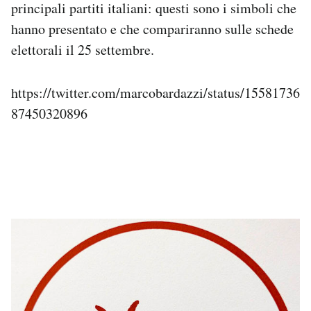
principali partiti italiani: questi sono i simboli che
Notifiche mobile
hanno presentato e che compariranno sulle schede
Regala il Post
elettorali il 25 settembre.
Hai bisogno di aiuto?
Esci
https://twitter.com/marcobardazzi/status/15581736
87450320896