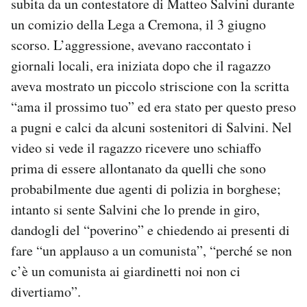
subita da un contestatore di Matteo Salvini durante
Notifiche mobile
un comizio della Lega a Cremona, il 3 giugno
Regala il Post
scorso. L’aggressione, avevano raccontato i
Hai bisogno di aiuto?
giornali locali, era iniziata dopo che il ragazzo
Esci
aveva mostrato un piccolo striscione con la scritta
“ama il prossimo tuo” ed era stato per questo preso
a pugni e calci da alcuni sostenitori di Salvini. Nel
video si vede il ragazzo ricevere uno schiaffo
prima di essere allontanato da quelli che sono
probabilmente due agenti di polizia in borghese;
intanto si sente Salvini che lo prende in giro,
dandogli del “poverino” e chiedendo ai presenti di
fare “un applauso a un comunista”, “perché se non
c’è un comunista ai giardinetti noi non ci
divertiamo”.