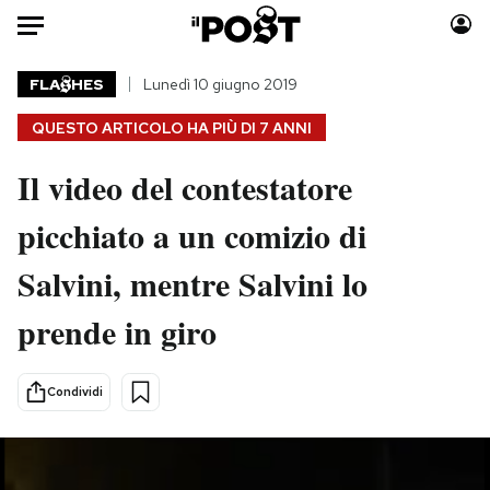
Auto
FLA
HES
Lunedì 10 giugno 2019
QUESTO ARTICOLO HA PIÙ DI
7 ANNI
HOME
Il video del contestatore
Italia
Moda
Mondo
Libri
picchiato a un comizio di
Politica
Consumismi
Salvini, mentre Salvini lo
Tecnologia
Storie/Idee
Internet
Ok Boomer!
prende in giro
Scienza
Media
Cultura
Europa
Condividi
Economia
Altrecose
Sport
Mondiali calcio 2026