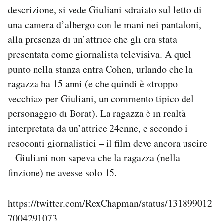
descrizione, si vede Giuliani sdraiato sul letto di
Notifiche mobile
Regala il Post
una camera d’albergo con le mani nei pantaloni,
Hai bisogno di aiuto?
alla presenza di un’attrice che gli era stata
Esci
presentata come giornalista televisiva. A quel
punto nella stanza entra Cohen, urlando che la
ragazza ha 15 anni (e che quindi è «troppo
vecchia» per Giuliani, un commento tipico del
personaggio di Borat). La ragazza è in realtà
interpretata da un’attrice 24enne, e secondo i
resoconti giornalistici – il film deve ancora uscire
– Giuliani non sapeva che la ragazza (nella
finzione) ne avesse solo 15.
https://twitter.com/RexChapman/status/131899012
7004291073