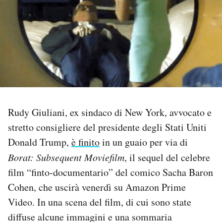
PODCAST
NEWSLETTER
I MIEI PREFERITI
Rudy Giuliani, ex sindaco di New York, avvocato e
SHOP
stretto consigliere del presidente degli Stati Uniti
Donald Trump,
è finito
in un guaio per via di
CALENDARIO
Borat: Subsequent Moviefilm
, il sequel del celebre
film “finto-documentario” del comico Sacha Baron
AREA PERSONALE
Cohen, che uscirà venerdì su Amazon Prime
Video. In una scena del film, di cui sono state
Area Personale
diffuse alcune immagini e una sommaria
Newsletter