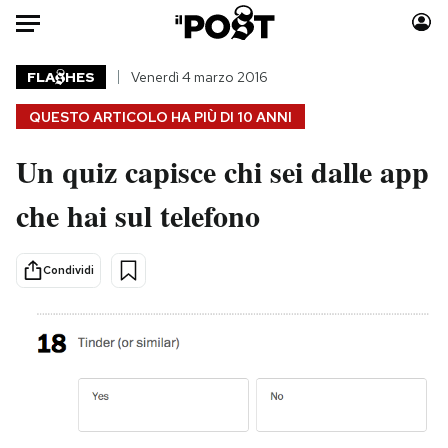
Auto
FLA
HES
Venerdì 4 marzo 2016
QUESTO ARTICOLO HA PIÙ DI
10 ANNI
HOME
Un quiz capisce chi sei dalle app
Italia
Moda
Mondo
Libri
che hai sul telefono
Politica
Consumismi
Tecnologia
Storie/Idee
Condividi
Internet
Ok Boomer!
Scienza
Media
Cultura
Europa
Economia
Altrecose
Sport
Mondiali calcio 2026