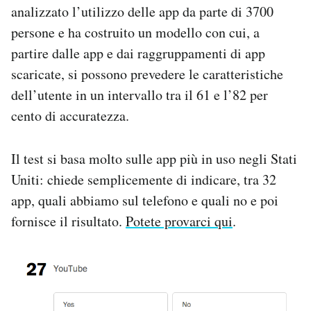
analizzato l’utilizzo delle app da parte di 3700
Notifiche mobile
Regala il Post
persone e ha costruito un modello con cui, a
Hai bisogno di aiuto?
partire dalle app e dai raggruppamenti di app
Esci
scaricate, si possono prevedere le caratteristiche
dell’utente in un intervallo tra il 61 e l’82 per
cento di accuratezza.
Il test si basa molto sulle app più in uso negli Stati
Uniti: chiede semplicemente di indicare, tra 32
app, quali abbiamo sul telefono e quali no e poi
fornisce il risultato.
Potete provarci qui
.