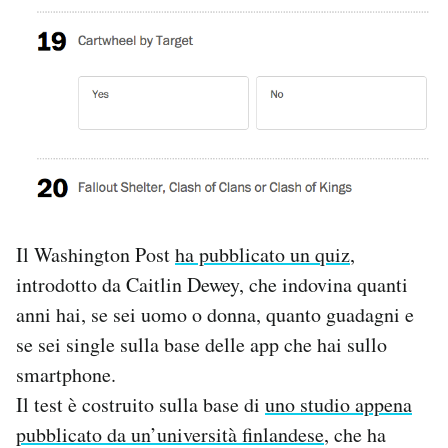
PODCAST
NEWSLETTER
I MIEI PREFERITI
SHOP
Il Washington Post
ha pubblicato un quiz
,
introdotto da Caitlin Dewey, che indovina quanti
CALENDARIO
anni hai, se sei uomo o donna, quanto guadagni e
se sei single sulla base delle app che hai sullo
AREA PERSONALE
smartphone.
Il test è costruito sulla base di
uno studio appena
Area Personale
pubblicato da un’università finlandese
, che ha
Newsletter