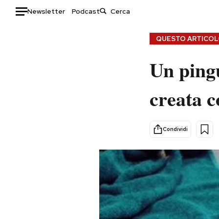
Newsletter
Podcast
Auto
QUESTO ARTICOLO
HOME
Un ping
Italia
Moda
creata 
Mondo
Libri
Politica
Consumismi
Tecnologia
Storie/Idee
Condividi
Internet
Ok Boomer!
Scienza
Media
Cultura
Europa
Economia
Altrecose
Sport
Mondiali calcio 2026