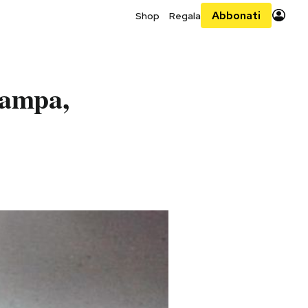
Abbonati
Shop
Regala
zampa,