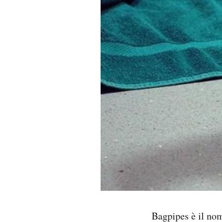
PODCAST
NEWSLETTER
I MIEI PREFERITI
SHOP
CALENDARIO
AREA PERSONALE
Area Personale
Bagpipes è il no
Newsletter