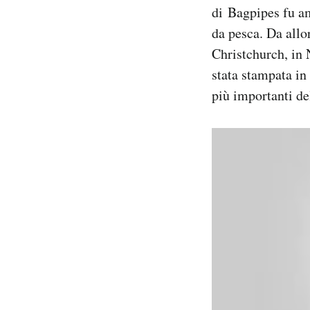
di Bagpipes fu amp
Notifiche mobile
Regala il Post
da pesca. Da allo
Hai bisogno di aiuto?
Christchurch, in
Esci
stata stampata in
più importanti d