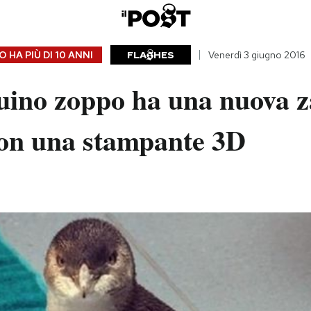
 HA PIÙ DI
10 ANNI
FLA
HES
Venerdì 3 giugno 2016
uino zoppo ha una nuova 
con una stampante 3D