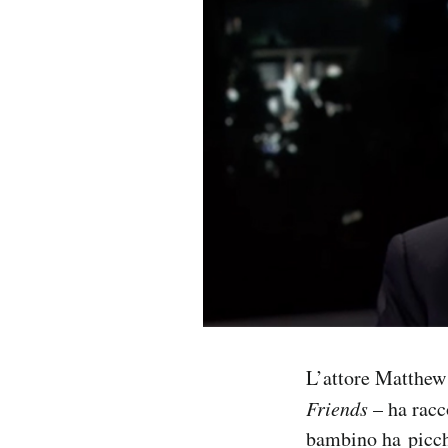
PODCAST
NEWSLETTER
I MIEI PREFERITI
SHOP
CALENDARIO
AREA PERSONALE
L’attore Matthew 
Friends
– ha racc
Area Personale
bambino ha picchi
Newsletter