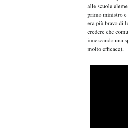
Notifiche mobile
alle scuole eleme
Regala il Post
primo ministro e 
Hai bisogno di aiuto?
era più bravo di l
Esci
credere che comun
innescando una sp
molto efficace).