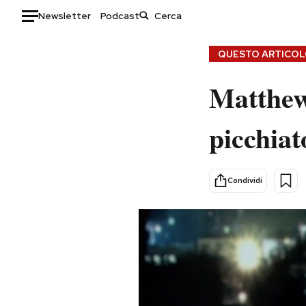
Newsletter
Podcast
Auto
QUESTO ARTICOLO
HOME
Matthew
Italia
Moda
picchiat
Mondo
Libri
Politica
Consumismi
Tecnologia
Storie/Idee
Condividi
Internet
Ok Boomer!
Scienza
Media
Cultura
Europa
Economia
Altrecose
Sport
Mondiali calcio 2026