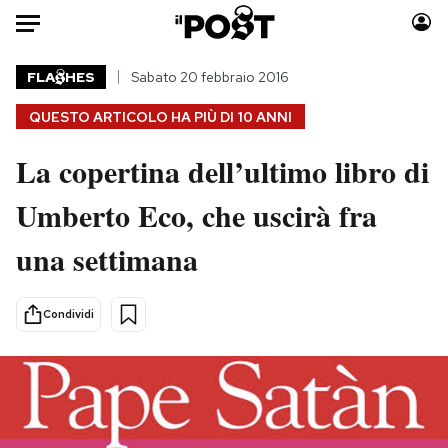
Auto
FLA
HES
Sabato 20 febbraio 2016
QUESTO ARTICOLO HA PIÙ DI
10 ANNI
HOME
La copertina dell’ultimo libro di
Italia
Moda
Mondo
Libri
Umberto Eco, che uscirà fra
Politica
Consumismi
una settimana
Tecnologia
Storie/Idee
Internet
Ok Boomer!
Scienza
Media
Condividi
Cultura
Europa
Economia
Altrecose
Sport
Mondiali calcio 2026