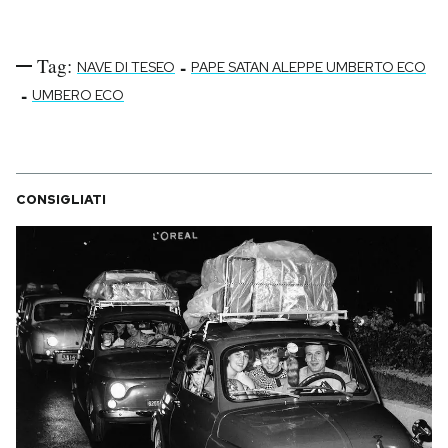
Notifiche mobile
Regala il Post
Tag:
-
NAVE DI TESEO
PAPE SATAN ALEPPE UMBERTO ECO
Hai bisogno di aiuto?
-
Esci
UMBERO ECO
CONSIGLIATI