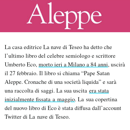
PODCAST
NEWSLETTER
La casa editrice La nave di Teseo ha detto che
I MIEI PREFERITI
l’ultimo libro del celebre semiologo e scrittore
Umberto Eco,
morto ieri a Milano a 84 anni
, uscirà
SHOP
il 27 febbraio. Il libro si chiama “Pape Satan
Aleppe. Cronache di una società liquida” e sarà
CALENDARIO
una raccolta di saggi. La sua uscita
era stata
inizialmente fissata a maggio
. La sua copertina
del nuovo libro di Eco è stata diffusa dall’account
AREA PERSONALE
Twitter di La nave di Teseo.
Area Personale
Newsletter