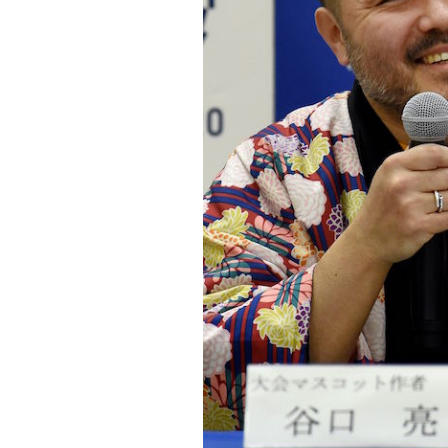
PODCAST
NEWSLETTER
I MIEI PREFERITI
SHOP
CALENDARIO
AREA PERSONALE
Area Personale
Newsletter