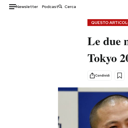
Newsletter
Podcast
Auto
QUESTO ARTICOLO
HOME
Le due m
Italia
Moda
Tokyo 2
Mondo
Libri
Politica
Consumismi
Tecnologia
Storie/Idee
Condividi
Internet
Ok Boomer!
Scienza
Media
Cultura
Europa
Economia
Altrecose
Sport
Mondiali calcio 2026