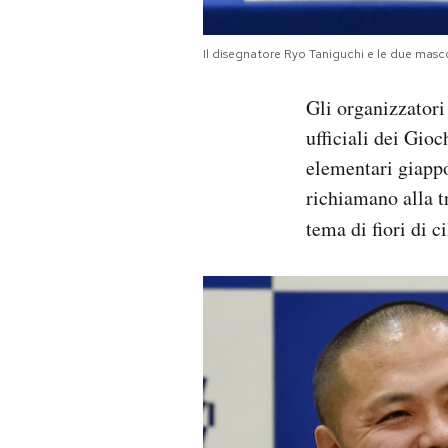
Notifiche mobile
Regala il Post
Il disegnatore Ryo Taniguchi e le due ma
Hai bisogno di aiuto?
Esci
Gli organizzator
ufficiali dei Gioc
elementari giapp
richiamano alla t
tema di fiori di ci