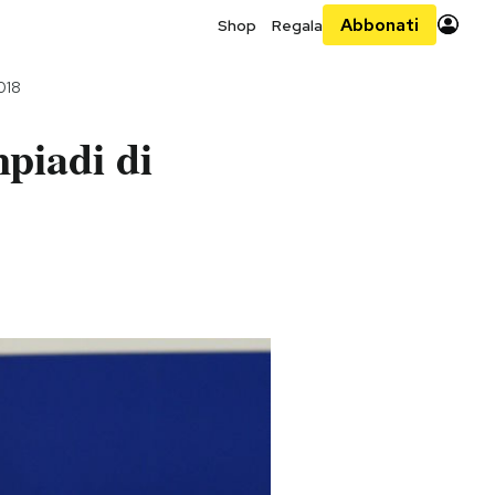
Abbonati
Shop
Regala
018
mpiadi di