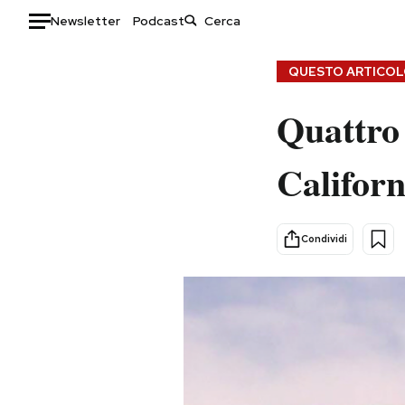
Newsletter
Podcast
Auto
QUESTO ARTICOLO
HOME
Quattro 
Italia
Moda
Californ
Mondo
Libri
Politica
Consumismi
Tecnologia
Storie/Idee
Condividi
Internet
Ok Boomer!
Scienza
Media
Cultura
Europa
Economia
Altrecose
Sport
Mondiali calcio 2026