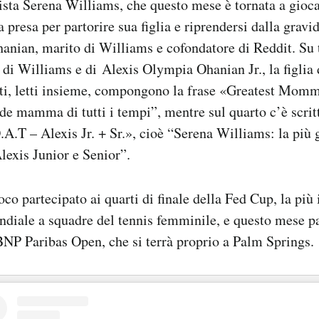
nista Serena Williams, che questo mese è tornata a gioc
a presa per partorire sua figlia e riprendersi dalla gravi
hanian, marito di Williams e cofondatore di Reddit. Su t
e di Williams e di Alexis Olympia Ohanian Jr., la figlia 
sti, letti insieme, compongono la frase «Greatest Mom
de mamma di tutti i tempi”, mentre sul quarto c’è scri
A.T – Alexis Jr. + Sr.», cioè “Serena Williams: la pi
Alexis Junior e Senior”.
co partecipato ai quarti di finale della Fed Cup, la più
diale a squadre del tennis femminile, e questo mese pa
BNP Paribas Open, che si terrà proprio a Palm Springs.