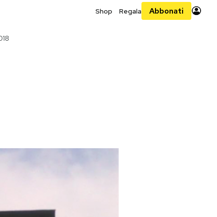
Abbonati
Shop
Regala
018