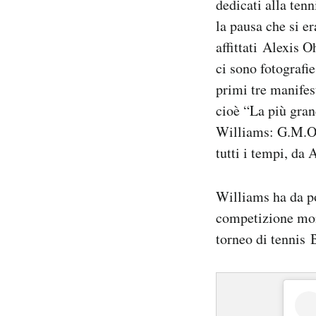
dedicati alla ten
Notifiche mobile
la pausa che si er
Regala il Post
affittati Alexis O
Hai bisogno di aiuto?
ci sono fotografi
Esci
primi tre manife
cioè “La più gran
Williams: G.M.O.
tutti i tempi, da 
Williams ha da po
competizione mon
torneo di tennis 