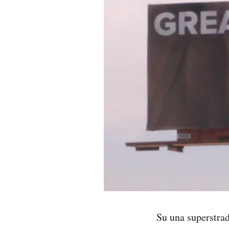
PODCAST
NEWSLETTER
I MIEI PREFERITI
SHOP
CALENDARIO
AREA PERSONALE
Area Personale
Su una superstrad
Newsletter