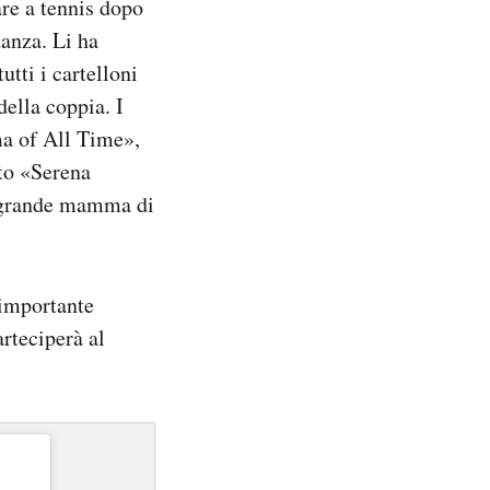
are a tennis dopo
danza. Li ha
utti i cartelloni
della coppia. I
ma of All Time»,
tto «Serena
ù grande mamma di
 importante
rteciperà al