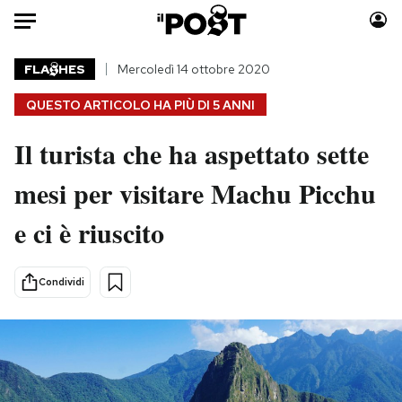
Auto
FLA
HES
Mercoledì 14 ottobre 2020
QUESTO ARTICOLO HA PIÙ DI
5 ANNI
HOME
Il turista che ha aspettato sette
Italia
Moda
Mondo
Libri
mesi per visitare Machu Picchu
Politica
Consumismi
e ci è riuscito
Tecnologia
Storie/Idee
Internet
Ok Boomer!
Scienza
Media
Condividi
Cultura
Europa
Economia
Altrecose
Sport
Mondiali calcio 2026