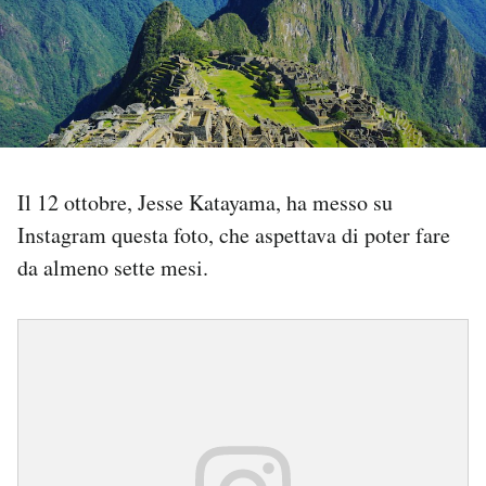
PODCAST
NEWSLETTER
I MIEI PREFERITI
Il 12 ottobre, Jesse Katayama, ha messo su
Instagram questa foto, che aspettava di poter fare
SHOP
da almeno sette mesi.
CALENDARIO
AREA PERSONALE
Area Personale
Newsletter