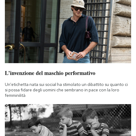
L’invenzione del maschio performativo
Un'etichetta nata sui social ha stimolato un dibattito su quanto ci
si possa fidare degli uomini che sembrano in pace con la loro
femminilità