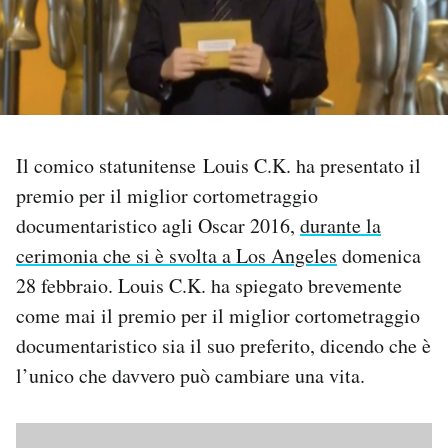
PODCAST
NEWSLETTER
Il comico statunitense Louis C.K. ha presentato il
I MIEI PREFERITI
premio per il miglior cortometraggio
documentaristico agli Oscar 2016,
durante la
SHOP
cerimonia che si è svolta a Los Angeles
domenica
28 febbraio. Louis C.K. ha spiegato brevemente
CALENDARIO
come mai il premio per il miglior cortometraggio
documentaristico sia il suo preferito, dicendo che è
AREA PERSONALE
l’unico che davvero può cambiare una vita.
Area Personale
Newsletter