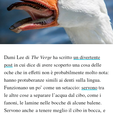
PODCAST
NEWSLETTER
I MIEI PREFERITI
Dami Lee di
The Verge
ha scritto
un divertente
SHOP
post
in cui dice di avere scoperto una cosa delle
oche che in effetti non è probabilmente molto nota:
CALENDARIO
hanno protuberanze simili ai denti sulla lingua.
Funzionano un po’ come un setaccio:
servono
tra
AREA PERSONALE
le altre cose a separare l’acqua dal cibo, come i
fanoni, le lamine nelle bocche di alcune balene.
Area Personale
Servono anche a tenere meglio il cibo in bocca, e
Newsletter