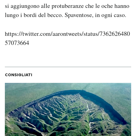
si aggiungono alle protuberanze che le oche hanno
Notifiche mobile
Regala il Post
lungo i bordi del becco. Spaventose, in ogni caso.
Hai bisogno di aiuto?
Esci
https://twitter.com/aarontweets/status/7362626480
57073664
CONSIGLIATI