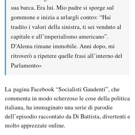
Notifiche mobile
sua barca. Era lui. Mio padre si sporge sul
Regala il Post
gommone e inizia a urlargli contro: “Hai
Hai bisogno di aiuto?
tradito i valori della sinistra, ti sei venduto al
Esci
capitale e all’imperialismo americano”.
D’Alema rimane immobile. Anni dopo, mi
ritroverò a ripetere quelle frasi all’interno del
Parlamento»
La pagina Facebook “Socialisti Gaudenti”, che
commenta in modo scherzoso le cose della politica
italiana, ha immaginato una serie di parodie
dell’episodio raccontato da Di Battista, divertenti e
molto apprezzate online.