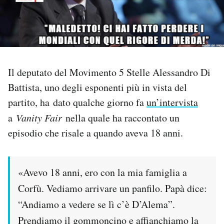
PODCAST
NEWSLETTER
Il deputato del Movimento 5 Stelle Alessandro Di
Battista, uno degli esponenti più in vista del
I MIEI PREFERITI
partito, ha dato qualche giorno fa
un’intervista
a
Vanity Fair
nella quale ha raccontato un
SHOP
episodio che risale a quando aveva 18 anni.
CALENDARIO
«Avevo 18 anni, ero con la mia famiglia a
AREA PERSONALE
Corfù. Vediamo arrivare un panfilo. Papà dice:
“Andiamo a vedere se lì c’è D’Alema”.
Area Personale
Prendiamo il gommoncino e affianchiamo la
Newsletter