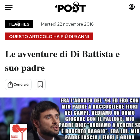
Auto
FLA
HES
Martedì 22 novembre 2016
QUESTO ARTICOLO HA PIÙ DI
9 ANNI
HOME
Le avventure di Di Battista e
Italia
Moda
Mondo
Libri
suo padre
Politica
Consumismi
Tecnologia
Storie/Idee
Condividi
Internet
Ok Boomer!
Scienza
Media
Cultura
Europa
Economia
Altrecose
Sport
Mondiali calcio 2026