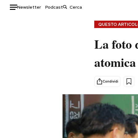
Newsletter
Podcast
Auto
QUESTO ARTICOLO
HOME
La foto
Italia
Moda
atomica 
Mondo
Libri
Politica
Consumismi
Tecnologia
Storie/Idee
Condividi
Internet
Ok Boomer!
Scienza
Media
Cultura
Europa
Economia
Altrecose
Sport
Mondiali calcio 2026