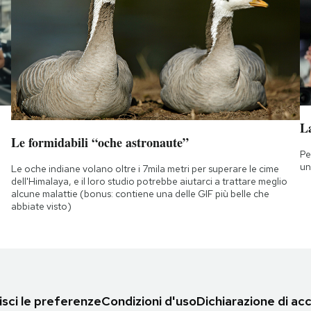
L
Le formidabili “oche astronaute”
Pe
un
Le oche indiane volano oltre i 7mila metri per superare le cime
dell'Himalaya, e il loro studio potrebbe aiutarci a trattare meglio
alcune malattie (bonus: contiene una delle GIF più belle che
abbiate visto)
sci le preferenze
Condizioni d'uso
Dichiarazione di acc