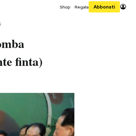
Abbonati
Shop
Regala
6
bomba
te finta)