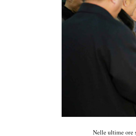
PODCAST
NEWSLETTER
I MIEI PREFERITI
SHOP
CALENDARIO
AREA PERSONALE
Area Personale
Nelle ultime ore 
Newsletter