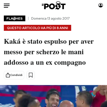
Auto
FLA
HES
Domenica 13 agosto 2017
QUESTO ARTICOLO HA PIÙ DI
8 ANNI
HOME
Kaká è stato espulso per aver
Italia
Moda
Mondo
Libri
messo per scherzo le mani
Politica
Consumismi
addosso a un ex compagno
Tecnologia
Storie/Idee
Internet
Ok Boomer!
Scienza
Media
Condividi
Cultura
Europa
Economia
Altrecose
Sport
Mondiali calcio 2026