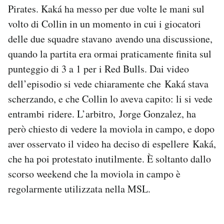
Pirates. Kaká ha messo per due volte le mani sul
Notifiche mobile
Regala il Post
volto di Collin in un momento in cui i giocatori
Hai bisogno di aiuto?
delle due squadre stavano avendo una discussione,
Esci
quando la partita era ormai praticamente finita sul
punteggio di 3 a 1 per i Red Bulls. Dai video
dell’episodio si vede chiaramente che Kaká stava
scherzando, e che Collin lo aveva capito: li si vede
entrambi ridere. L’arbitro, Jorge Gonzalez, ha
però chiesto di vedere la moviola in campo, e dopo
aver osservato il video ha deciso di espellere Kaká,
che ha poi protestato inutilmente. È soltanto dallo
scorso weekend che la moviola in campo è
regolarmente utilizzata nella MSL.