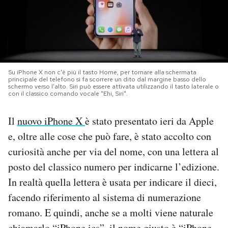
PODCAST
NEWSLETTER
Su iPhone X non c'è più il tasto Home, per tornare alla schermata
principale del telefono si fa scorrere un dito dal margine basso dello
schermo verso l'alto. Siri può essere attivata utilizzando il tasto laterale o
I MIEI PREFERITI
con il classico comando vocale "Ehi, Siri".
Il
nuovo iPhone X
è stato presentato ieri da Apple
SHOP
e, oltre alle cose che può fare, è stato accolto con
curiosità anche per via del nome, con una lettera al
CALENDARIO
posto del classico numero per indicarne l’edizione.
In realtà quella lettera è usata per indicare il dieci,
AREA PERSONALE
facendo riferimento al sistema di numerazione
Area Personale
romano. E quindi, anche se a molti viene naturale
Newsletter
chiamarlo “iPhone ics”, il nome giusto è “iPhone