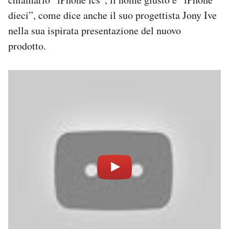
Notifiche mobile
dieci”, come dice anche il suo progettista Jony Ive
Regala il Post
nella sua ispirata presentazione del nuovo
Hai bisogno di aiuto?
prodotto.
Esci