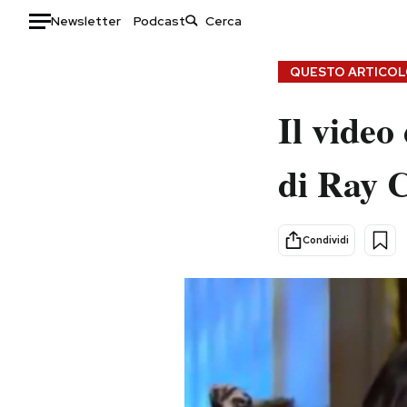
Newsletter
Podcast
Auto
QUESTO ARTICOLO
HOME
Il vide
Italia
Moda
di Ray 
Mondo
Libri
Politica
Consumismi
Tecnologia
Storie/Idee
Condividi
Internet
Ok Boomer!
Scienza
Media
Cultura
Europa
Economia
Altrecose
Sport
Mondiali calcio 2026