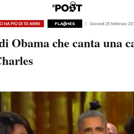
 HA PIÙ DI
10 ANNI
FLA
HES
Giovedì 25 febbraio 20
o di Obama che canta una 
Charles