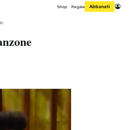
Abbonati
Shop
Regala
16
canzone