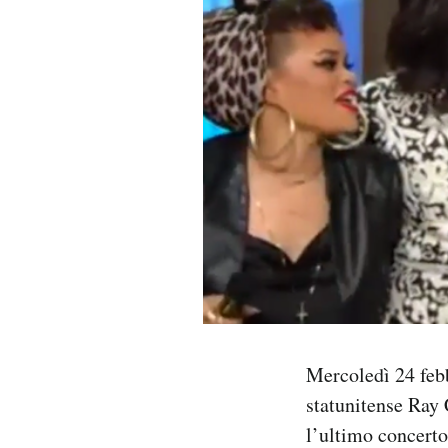
PODCAST
NEWSLETTER
I MIEI PREFERITI
SHOP
CALENDARIO
AREA PERSONALE
Mercoledì 24 febb
statunitense Ray 
Area Personale
l’ultimo concerto
Newsletter