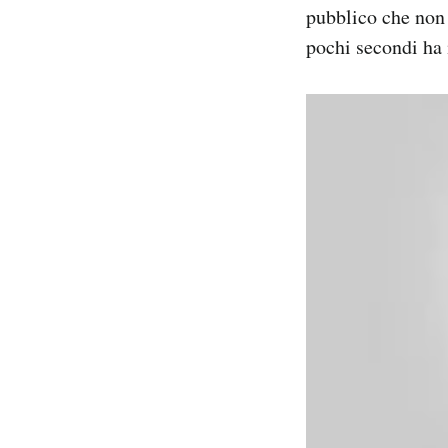
pubblico che non 
Notifiche mobile
Regala il Post
pochi secondi ha 
Hai bisogno di aiuto?
Esci