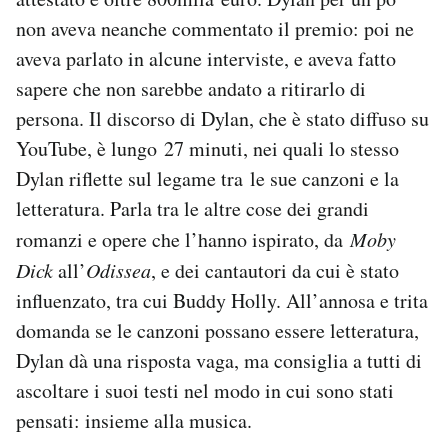
Notifiche mobile
non aveva neanche commentato il premio: poi ne
Regala il Post
aveva parlato in alcune interviste, e aveva fatto
Hai bisogno di aiuto?
sapere che non sarebbe andato a ritirarlo di
Esci
persona. Il discorso di Dylan, che è stato diffuso su
YouTube, è lungo 27 minuti, nei quali lo stesso
Dylan riflette sul legame tra le sue canzoni e la
letteratura. Parla tra le altre cose dei grandi
romanzi e opere che l’hanno ispirato, da
Moby
Dick
all’
Odissea
, e dei cantautori da cui è stato
influenzato, tra cui Buddy Holly. All’annosa e trita
domanda se le canzoni possano essere letteratura,
Dylan dà una risposta vaga, ma consiglia a tutti di
ascoltare i suoi testi nel modo in cui sono stati
pensati: insieme alla musica.