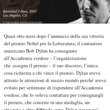
PODCAST
NEWSLETTER
Quasi otto mesi dopo l’annuncio della sua vittoria
I MIEI PREFERITI
del premio Nobel per la Letteratura, il cantautore
americano Bob Dylan ha consegnato
all’Accademia svedese – l’organizzazione
SHOP
che assegna il premio – il suo discorso, l’unica
cosa richiesta a chi vince il premio. Dylan aveva
CALENDARIO
attirato le attenzioni di mezzo mondo perché aveva
evitato per settimane di rispondere all’Accademia
AREA PERSONALE
svedese, che lo voleva contattare per consegnargli
Area Personale
il premio, che consiste in una medaglia, un
Newsletter
attestato e oltre 800mila euro. Dylan per un po’