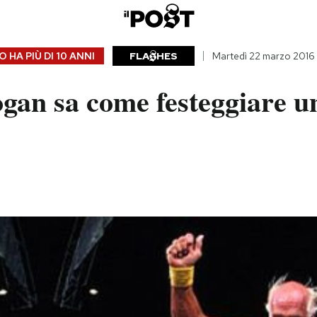
 HA PIÙ DI
10 ANNI
FLA
HES
Martedì 22 marzo 2016
gan sa come festeggiare u