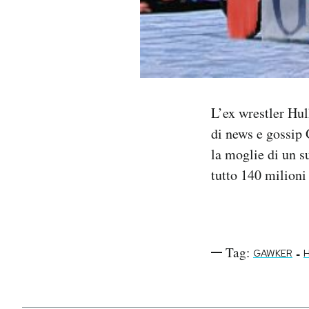
Notifiche mobile
Regala il Post
Hai bisogno di aiuto?
Esci
L’ex wrestler Hu
di news e gossip 
la moglie di un s
tutto 140 milioni 
Tag:
-
GAWKER