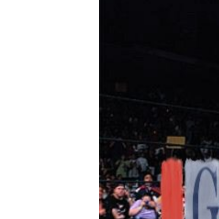
PODCAST
NEWSLETTER
I MIEI PREFERITI
SHOP
CALENDARIO
AREA PERSONALE
Area Personale
Newsletter