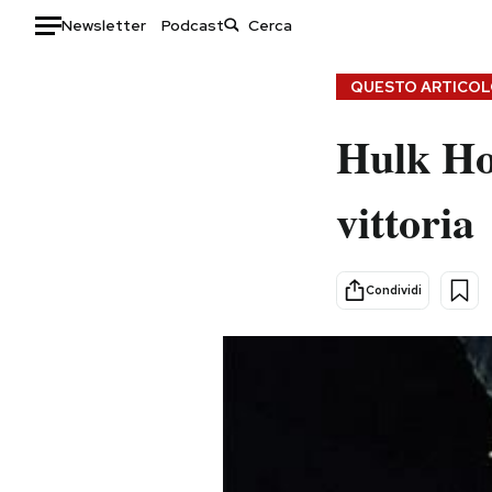
Newsletter
Podcast
Auto
QUESTO ARTICOLO
HOME
Hulk Ho
Italia
Moda
vittoria
Mondo
Libri
Politica
Consumismi
Tecnologia
Storie/Idee
Condividi
Internet
Ok Boomer!
Scienza
Media
Cultura
Europa
Economia
Altrecose
Sport
Mondiali calcio 2026