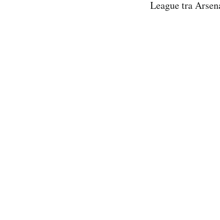
League tra Arsena
Notifiche mobile
Regala il Post
Hai bisogno di aiuto?
Esci