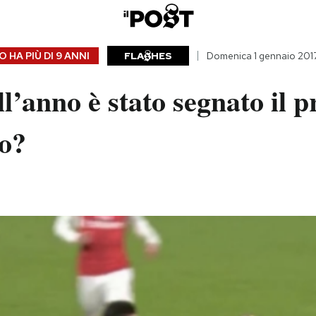
 HA PIÙ DI
9 ANNI
FLA
HES
Domenica 1 gennaio 201
ell’anno è stato segnato il 
no?