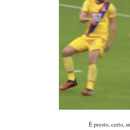
PODCAST
NEWSLETTER
I MIEI PREFERITI
SHOP
CALENDARIO
AREA PERSONALE
Area Personale
È presto, certo, 
Newsletter