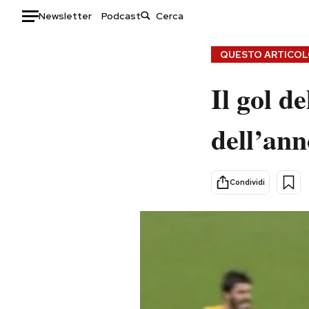
Newsletter
Podcast
Auto
QUESTO ARTICOLO
HOME
Il gol d
Italia
Moda
dell’an
Mondo
Libri
Politica
Consumismi
Tecnologia
Storie/Idee
Condividi
Internet
Ok Boomer!
Scienza
Media
Cultura
Europa
Economia
Altrecose
Sport
Mondiali calcio 2026