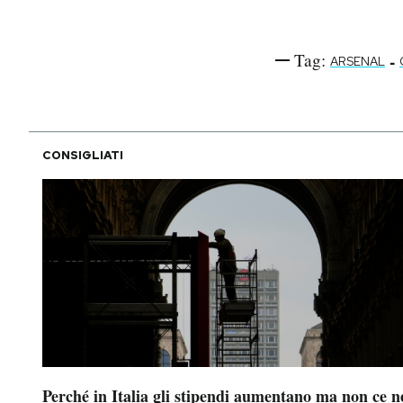
Tag:
-
ARSENAL
CONSIGLIATI
Perché in Italia gli stipendi aumentano ma non ce n