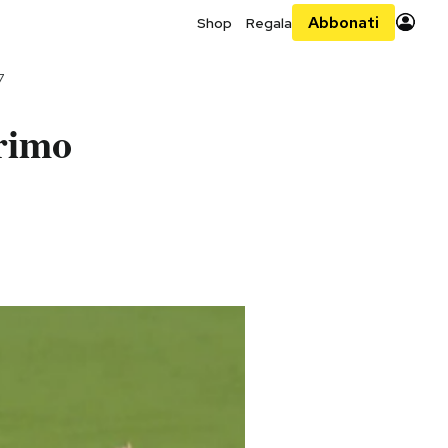
Abbonati
Shop
Regala
7
primo