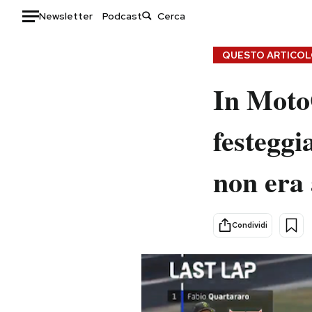
Newsletter
Podcast
Auto
QUESTO ARTICOLO
HOME
In MotoG
Italia
Moda
festeggi
Mondo
Libri
Politica
Consumismi
non era 
Tecnologia
Storie/Idee
Internet
Ok Boomer!
Scienza
Media
Condividi
Cultura
Europa
Economia
Altrecose
Sport
Mondiali calcio 2026