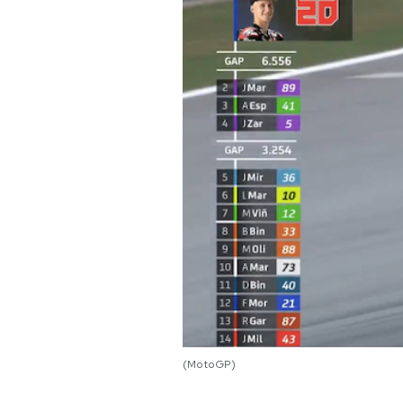
PODCAST
NEWSLETTER
I MIEI PREFERITI
SHOP
CALENDARIO
AREA PERSONALE
(MotoGP)
Area Personale
Newsletter