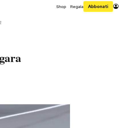
Abbonati
Shop
Regala
2
 gara