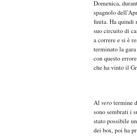
Domenica, durant
Notifiche mobile
spagnolo dell’Apr
Regala il Post
finita. Ha quindi 
Hai bisogno di aiuto?
Esci
suo circuito di ca
a correre e si è 
terminato la gara
con questo errore
che ha vinto il Gr
Al
vero
termine d
sono sembrati i s
stato possibile u
dei box, poi ha p