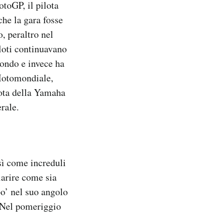
toGP, il pilota
che la gara fosse
o, peraltro nel
iloti continuavano
condo e invece ha
 Motomondiale,
lota della Yamaha
rale.
sì come increduli
iarire come sia
po’ nel suo angolo
. Nel pomeriggio