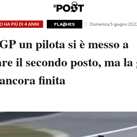
 HA PIÙ DI
4 ANNI
FLA
HES
Domenica 5 giugno 202
P un pilota si è messo a
are il secondo posto, ma la
ancora finita