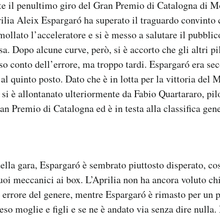
e il penultimo giro del Gran Premio di Catalogna di Mo
ilia Aleix Espargaró ha superato il traguardo convinto 
mollato l’acceleratore e si è messo a salutare il pubblic
sa. Dopo alcune curve, però, si è accorto che gli altri p
reso conto dell’errore, ma troppo tardi. Espargaró era se
 al quinto posto. Dato che è in lotta per la vittoria del
 si è allontanato ulteriormente da Fabio Quartararo, pi
an Premio di Catalogna ed è in testa alla classifica gene
ella gara, Espargaró è sembrato piuttosto disperato, co
uoi meccanici ai box. L’Aprilia non ha ancora voluto ch
n errore del genere, mentre Espargaró è rimasto per un 
reso moglie e figli e se ne è andato via senza dire nulla