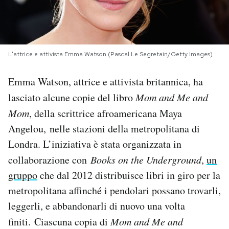
PODCAST
NEWSLETTER
L'attrice e attivista Emma Watson (Pascal Le Segretain/Getty Images)
Emma Watson, attrice e attivista britannica, ha
I MIEI PREFERITI
lasciato alcune copie del libro
Mom and Me and
Mom
, della scrittrice afroamericana Maya
SHOP
Angelou, nelle stazioni della metropolitana di
Londra. L’iniziativa è stata organizzata in
CALENDARIO
collaborazione con
Books on the Underground
,
un
gruppo
che dal 2012 distribuisce libri in giro per la
AREA PERSONALE
metropolitana affinché i pendolari possano trovarli,
leggerli, e abbandonarli di nuovo una volta
Area Personale
finiti. Ciascuna copia di
Mom and Me and
Newsletter