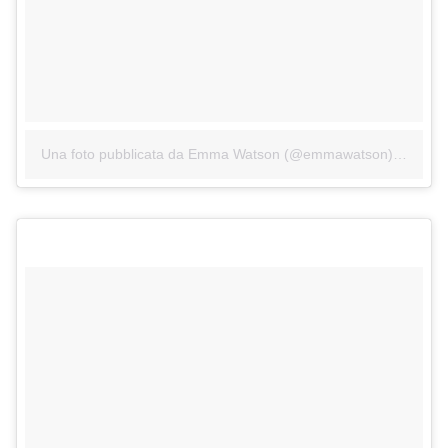
Una foto pubblicata da Emma Watson (@emmawatson)
in data: