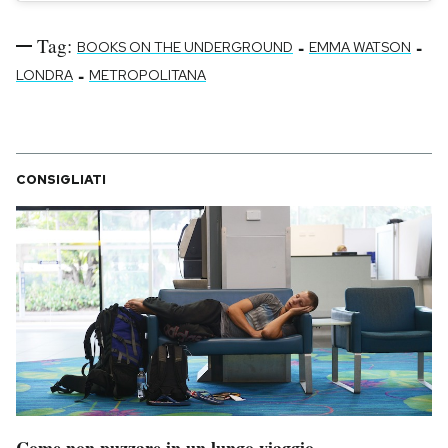
Tag:
-
-
BOOKS ON THE UNDERGROUND
EMMA WATSON
-
LONDRA
METROPOLITANA
CONSIGLIATI
Come non puzzare in un lungo viaggio