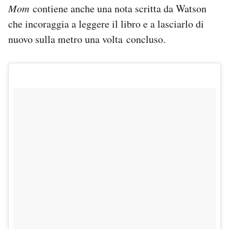
Mom
contiene anche una nota scritta da Watson
Notifiche mobile
Regala il Post
che incoraggia a leggere il libro e a lasciarlo di
Hai bisogno di aiuto?
nuovo sulla metro una volta concluso.
Esci