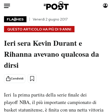
Auto
FLA
HES
Venerdì 2 giugno 2017
QUESTO ARTICOLO HA PIÙ DI
9 ANNI
HOME
Ieri sera Kevin Durant e
Italia
Moda
Mondo
Libri
Rihanna avevano qualcosa da
Politica
Consumismi
dirsi
Tecnologia
Storie/Idee
Internet
Ok Boomer!
Scienza
Media
Condividi
Cultura
Europa
Economia
Altrecose
Ieri la prima partita della serie finale dei
Sport
Mondiali calcio 2026
playoff NBA, il più importante campionato di
basket statunitense, è finita con una netta vittoria