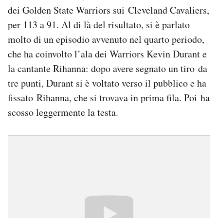
dei Golden State Warriors sui Cleveland Cavaliers,
PODCAST
per 113 a 91. Al di là del risultato, si è parlato
molto di un episodio avvenuto nel quarto periodo,
che ha coinvolto l’ala dei Warriors Kevin Durant e
NEWSLETTER
la cantante Rihanna: dopo avere segnato un tiro da
tre punti, Durant si è voltato verso il pubblico e ha
I MIEI PREFERITI
fissato Rihanna, che si trovava in prima fila. Poi ha
scosso leggermente la testa.
SHOP
CALENDARIO
AREA PERSONALE
Area Personale
Newsletter