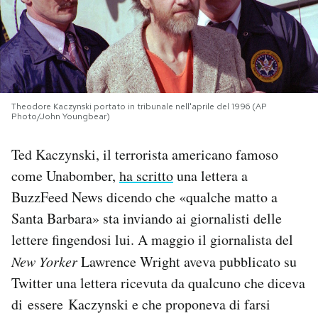
PODCAST
NEWSLETTER
Theodore Kaczynski portato in tribunale nell'aprile del 1996 (AP
Photo/John Youngbear)
I MIEI PREFERITI
Ted Kaczynski, il terrorista americano famoso
SHOP
come Unabomber,
ha scritto
una lettera a
BuzzFeed News dicendo che «qualche matto a
CALENDARIO
Santa Barbara» sta inviando ai giornalisti delle
lettere fingendosi lui. A maggio il giornalista del
New Yorker
Lawrence Wright aveva pubblicato su
AREA PERSONALE
Twitter una lettera ricevuta da qualcuno che diceva
Area Personale
di essere Kaczynski e che proponeva di farsi
Newsletter