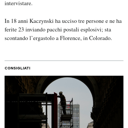
intervistare.
Notifiche mobile
Regala il Post
Hai bisogno di aiuto?
In 18 anni Kaczynski ha ucciso tre persone e ne ha
Esci
ferite 23 inviando pacchi postali esplosivi; sta
scontando l’ergastolo a Florence, in Colorado.
CONSIGLIATI