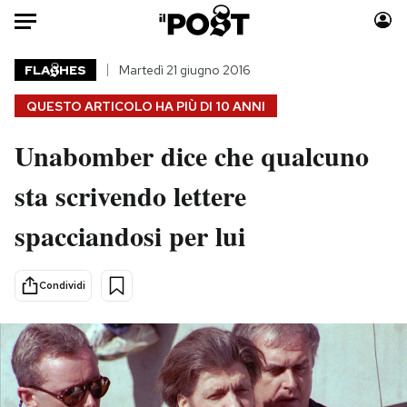
Auto
FLA
HES
Martedì 21 giugno 2016
QUESTO ARTICOLO HA PIÙ DI
10 ANNI
HOME
Unabomber dice che qualcuno
Italia
Moda
Mondo
Libri
sta scrivendo lettere
Politica
Consumismi
spacciandosi per lui
Tecnologia
Storie/Idee
Internet
Ok Boomer!
Scienza
Media
Condividi
Cultura
Europa
Economia
Altrecose
Sport
Mondiali calcio 2026