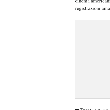
cinema american
Notifiche mobile
registrazioni amat
Regala il Post
Hai bisogno di aiuto?
Esci
Tag:
DEADPOOL 