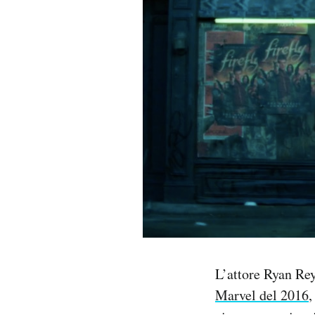
PODCAST
NEWSLETTER
I MIEI PREFERITI
SHOP
CALENDARIO
AREA PERSONALE
L’attore Ryan Re
Area Personale
Marvel del 2016
,
Newsletter