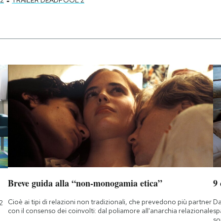
Breve guida alla “non-monogamia etica”
9
Cioè ai tipi di relazioni non tradizionali, che prevedono più partner
Da
2
con il consenso dei coinvolti: dal poliamore all'anarchia relazionale
sp
so