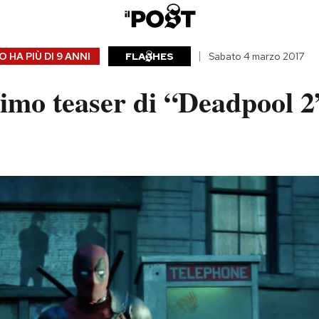
 HA PIÙ DI
9 ANNI
FLA
HES
Sabato 4 marzo 2017
rimo teaser di “Deadpool 2