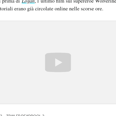
i prima di
Logan
, l’ultimo film sul supereroe Wolverine
oriali erano già circolate online nelle scorse ore.
-
2
TRAILER DEADPOOL 2