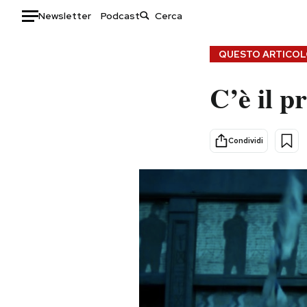
Newsletter
Podcast
Auto
QUESTO ARTICOLO
HOME
C’è il p
Italia
Moda
Mondo
Libri
Condividi
Politica
Consumismi
Tecnologia
Storie/Idee
Internet
Ok Boomer!
Scienza
Media
Cultura
Europa
Economia
Altrecose
Sport
Mondiali calcio 2026