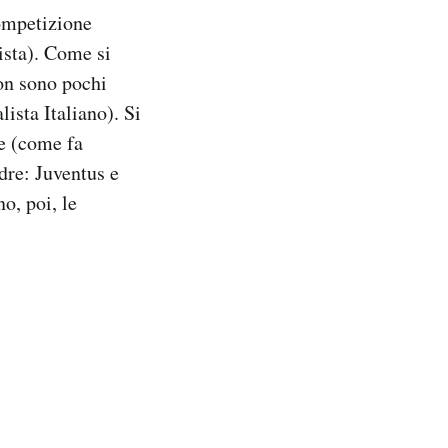
competizione
vista). Come si
non sono pochi
ista Italiano). Si
re (come fa
dre: Juventus e
o, poi, le