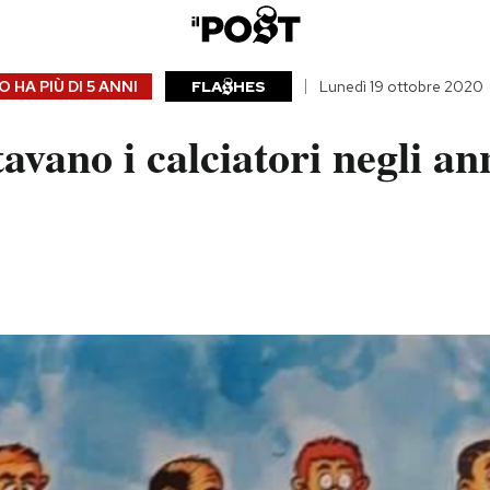
 HA PIÙ DI
5 ANNI
FLA
HES
Lunedì 19 ottobre 2020
avano i calciatori negli an