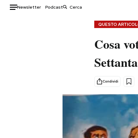
Newsletter
Podcast
Auto
QUESTO ARTICOLO
HOME
Cosa vot
Italia
Moda
Settanta
Mondo
Libri
Politica
Consumismi
Tecnologia
Storie/Idee
Condividi
Internet
Ok Boomer!
Scienza
Media
Cultura
Europa
Economia
Altrecose
Sport
Mondiali calcio 2026