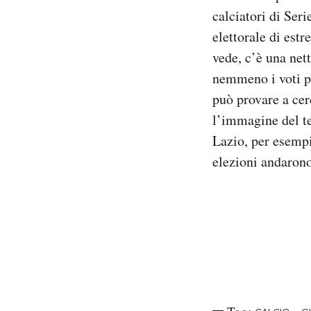
Notifiche mobile
calciatori di Ser
Regala il Post
elettorale di estr
Hai bisogno di aiuto?
vede, c’è una net
Esci
nemmeno i voti pe
può provare a cer
l’immagine del te
Lazio, per esempi
elezioni andaron