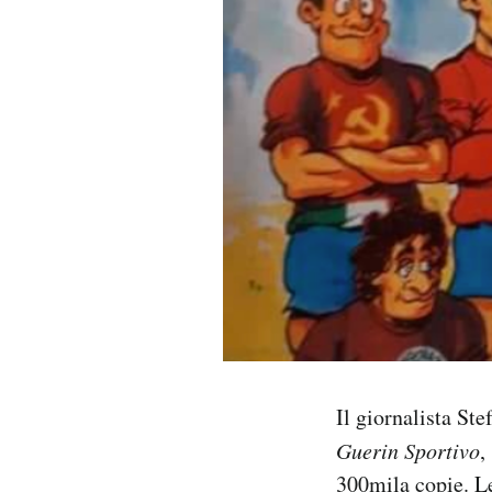
PODCAST
NEWSLETTER
I MIEI PREFERITI
SHOP
CALENDARIO
AREA PERSONALE
Il giornalista St
Guerin Sportivo
,
Area Personale
300mila copie. Le
Newsletter