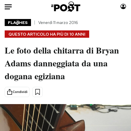
Auto
FLA
HES
Venerdì 11 marzo 2016
QUESTO ARTICOLO HA PIÙ DI
10 ANNI
HOME
Le foto della chitarra di Bryan
Italia
Moda
Mondo
Libri
Adams danneggiata da una
Politica
Consumismi
dogana egiziana
Tecnologia
Storie/Idee
Internet
Ok Boomer!
Scienza
Media
Condividi
Cultura
Europa
Economia
Altrecose
Sport
Mondiali calcio 2026