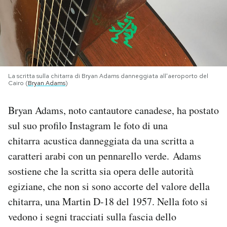
PODCAST
NEWSLETTER
La scritta sulla chitarra di Bryan Adams danneggiata all'aeroporto del
Cairo (
Bryan Adams
)
I MIEI PREFERITI
Bryan Adams, noto cantautore canadese, ha postato
SHOP
sul suo profilo Instagram le foto di una
chitarra acustica danneggiata da una scritta a
CALENDARIO
caratteri arabi con un pennarello verde. Adams
sostiene che la scritta sia opera delle autorità
egiziane, che non si sono accorte del valore della
AREA PERSONALE
chitarra, una Martin D-18 del 1957. Nella foto si
Area Personale
vedono i segni tracciati sulla fascia dello
Newsletter