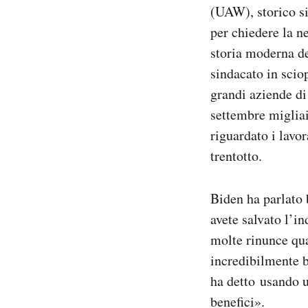
(UAW), storico si
Notifiche mobile
Regala il Post
per chiedere la n
Hai bisogno di aiuto?
storia moderna de
Esci
sindacato in scio
grandi aziende di
settembre migliai
riguardato i lavor
trentotto.
Biden ha parlato b
avete salvato l’in
molte rinunce qua
incredibilmente b
ha detto usando u
benefici».