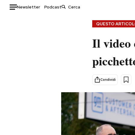
Newsletter
Podcast
Auto
QUESTO ARTICOLO
HOME
Il video
Italia
Moda
picchett
Mondo
Libri
Politica
Consumismi
Tecnologia
Storie/Idee
Condividi
Internet
Ok Boomer!
Scienza
Media
Cultura
Europa
Economia
Altrecose
Sport
Mondiali calcio 2026