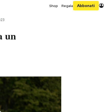
Abbonati
Shop
Regala
023
a un