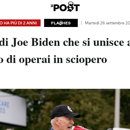
 HA PIÙ DI
2 ANNI
FLA
HES
Martedì 26 settembre 2
 di Joe Biden che si unisce 
o di operai in sciopero