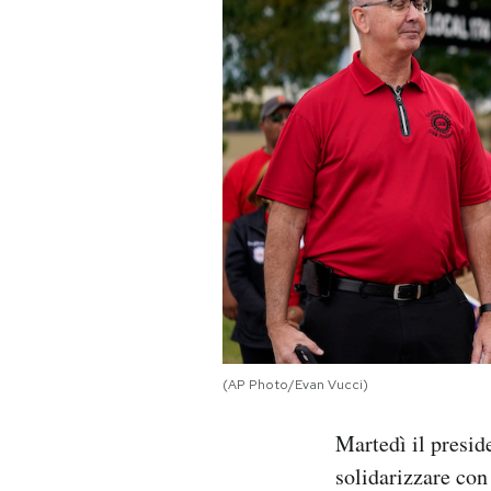
PODCAST
NEWSLETTER
I MIEI PREFERITI
SHOP
CALENDARIO
(AP Photo/Evan Vucci)
AREA PERSONALE
Martedì il presid
Area Personale
solidarizzare co
Newsletter