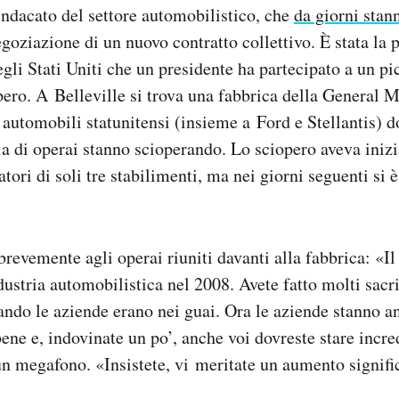
ndacato del settore automobilistico, che
da giorni stan
egoziazione di un nuovo contratto collettivo. È stata la 
gli Stati Uniti che un presidente ha partecipato a un pi
pero. A Belleville si trova una fabbrica della General Mo
 automobili statunitensi (insieme a Ford e Stellantis) d
a di operai stanno scioperando. Lo sciopero aveva iniz
atori di soli tre stabilimenti, ma nei giorni seguenti si è 
revemente agli operai riuniti davanti alla fabbrica: «Il 
dustria automobilistica nel 2008. Avete fatto molti sacrif
ndo le aziende erano nei guai. Ora le aziende stanno 
ene e, indovinate un po’, anche voi dovreste stare incr
n megafono. «Insistete, vi meritate un aumento signific