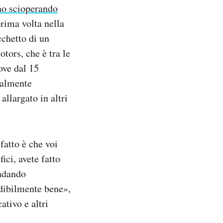
no scioperando
prima volta nella
cchetto di un
tors, che è tra le
ove dal 15
ialmente
allargato in altri
fatto è che voi
ici, avete fatto
andando
edibilmente bene»,
ativo e altri