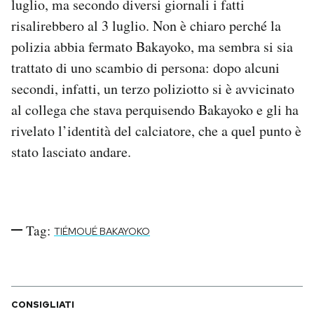
luglio, ma secondo diversi giornali i fatti
Notifiche mobile
risalirebbero al 3 luglio. Non è chiaro perché la
Regala il Post
polizia abbia fermato Bakayoko, ma sembra si sia
Hai bisogno di aiuto?
trattato di uno scambio di persona: dopo alcuni
Esci
secondi, infatti, un terzo poliziotto si è avvicinato
al collega che stava perquisendo Bakayoko e gli ha
rivelato l’identità del calciatore, che a quel punto è
stato lasciato andare.
Tag:
TIÉMOUÉ BAKAYOKO
CONSIGLIATI