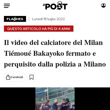
Auto
FLA
HES
Lunedì 18 luglio 2022
QUESTO ARTICOLO HA PIÙ DI
4 ANNI
HOME
Il video del calciatore del Milan
Italia
Moda
Mondo
Libri
Tiémoué Bakayoko fermato e
Politica
Consumismi
perquisito dalla polizia a Milano
Tecnologia
Storie/Idee
Internet
Ok Boomer!
Scienza
Media
Condividi
Cultura
Europa
Economia
Altrecose
Sport
Mondiali calcio 2026