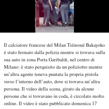
PODCAST
NEWSLETTER
I MIEI PREFERITI
Il calciatore francese del Milan Tiémoué Bakayoko
è stato fermato dalla polizia mentre si trovava sulla
SHOP
sua auto in zona Porta Garibaldi, nel centro di
Milano: è stato perquisito da un poliziotto mentre
un’altra agente teneva puntata la propria pistola
CALENDARIO
verso l’interno dell’auto, dove si trovava un’altra
persona. Il video della scena, girato da alcune
AREA PERSONALE
persone che si trovavano in coda, è circolato molto
Area Personale
online. Il video è stato pubblicato domenica 17
Newsletter